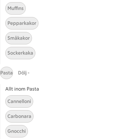
Muffins
Pepparkakor
Småkakor
Mina recept
Sockerkaka
Här hittar du alla goda recept du har sparat och
lagat.
Pasta
Dölj -
Allt inom Pasta
Cannelloni
Carbonara
Start
Sidfot
Gnocchi