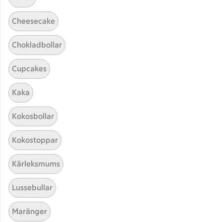
Cheesecake
Chokladbollar
Cupcakes
Kaka
Hittade inget recept
Kokosbollar
Testa att söka på något nytt, eller ta bort något av
Kokostoppar
dina sökord.
Kärleksmums
Barn
Järpar
Skaldjur
Quinoa
Lussebullar
Maränger