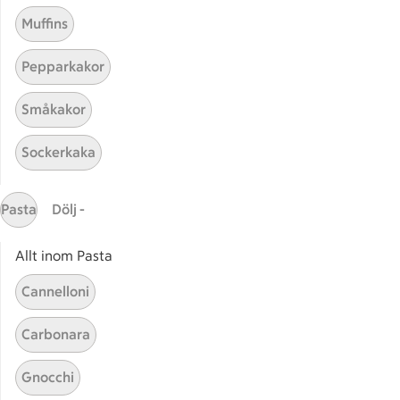
Muffins
Pepparkakor
Småkakor
Sockerkaka
Mina recept
Pasta
Dölj -
Här hittar du alla goda recept du har sparat och
lagat.
Allt inom Pasta
Cannelloni
Carbonara
Gnocchi
Start