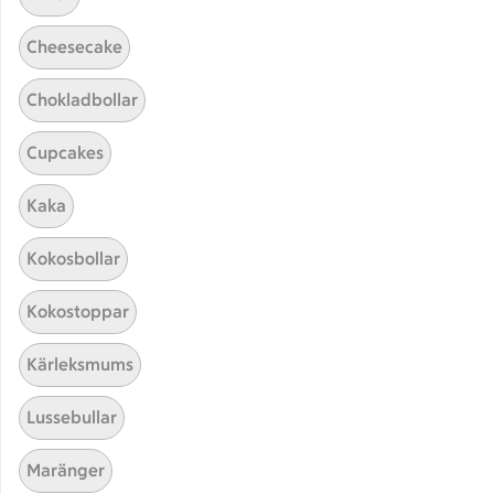
Cheesecake
Chokladbollar
Cupcakes
Kaka
Hittade inget recept
Kokosbollar
Testa att söka på något nytt, eller ta bort något av
Kokostoppar
dina sökord.
Kärleksmums
Barn
Järpar
Kryddsmör
Lussebullar
Quinoa
Maränger