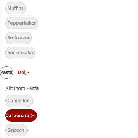
Muffins
Pepparkakor
Småkakor
Sockerkaka
Mina recept
Pasta
Dölj -
Här hittar du alla goda recept du har sparat och
lagat.
Allt inom Pasta
Cannelloni
Carbonara
Gnocchi
Start