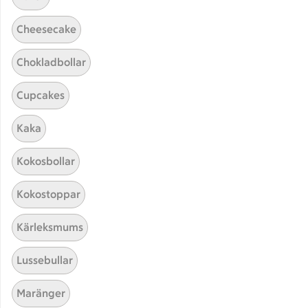
Cheesecake
Chokladbollar
Cupcakes
Kaka
Hittade inget recept
Kokosbollar
Testa att söka på något nytt, eller ta bort något av
Kokostoppar
dina sökord.
Kärleksmums
Carbonara
Husmanskost
Lussebullar
Pommes frites
Nyttig
Maränger