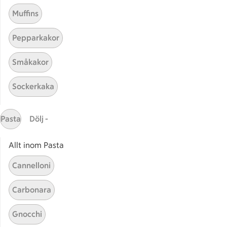
Muffins
Pepparkakor
Småkakor
Mina recept
Sockerkaka
Här hittar du alla goda recept du har sparat och
lagat.
Pasta
Dölj -
Allt inom Pasta
Cannelloni
Carbonara
Start
Sidfot
Gnocchi