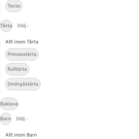
Tacos
Gaston
ICAs tjänster
Tårta
Dölj -
ICA-appen
Allt inom Tårta
ICA Scanna
ICA ToGo
Prinsesstårta
Fler appar och tjänster
Rulltårta
Stammis på ICA
Smörgåstårta
Bli stammis
Stammis Student
Stammis Husdjur
Baklava
Partnererbjudanden
Barn
Dölj -
Våra ICA-kort
Allt inom Barn
ICA