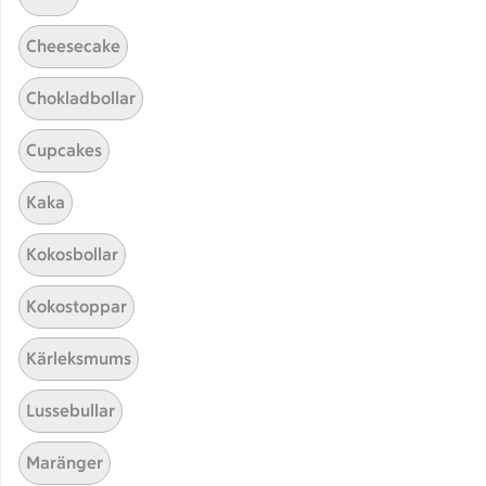
Cheesecake
Chokladbollar
Cupcakes
Kaka
Hittade inget recept
Kokosbollar
Testa att söka på något nytt, eller ta bort något av
Kokostoppar
dina sökord.
Kärleksmums
Bröd
Ceviche
Risotto
Linser
Lussebullar
Maränger