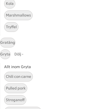
Kola
Våra ICA-kort
Marshmallows
ICA
ICAs egna varor
Tryffel
ICA Gruppen
ICA Nära
Gratäng
ICA Supermarket
ICA Kvantum
Gryta
Dölj -
ICA Maxi
Utvalda leverantörer
Allt inom Gryta
Annonsera
Chili con carne
Jobba på ICA
Pulled pork
Hållbarhet
ICA Stiftelsen
Stroganoff
En god morgondag