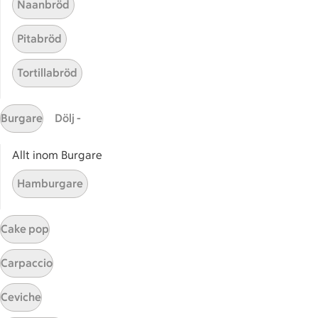
Naanbröd
Sidfot
Pitabröd
Få snabbt svar
FAQ
Tortillabröd
Kundservice
Kontakta oss
Burgare
Dölj -
Massa erbjudanden
Bli stammis på ICA
Allt inom Burgare
Hamburgare
ICAs inspirationsmejl
Prenumerera
Cake pop
Handla
Carpaccio
Handla online
ICAs matkasse
Ceviche
Catering