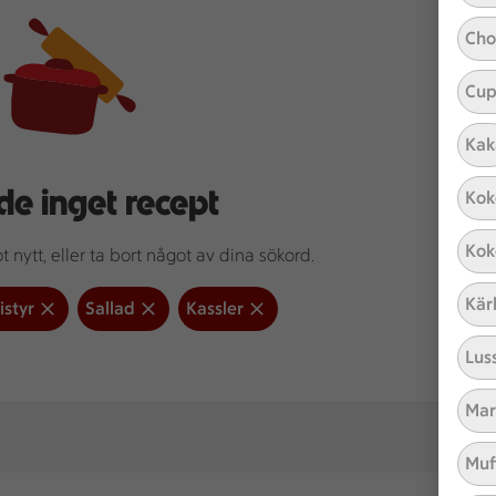
Cho
Cup
Kak
de inget recept
Kok
Kok
 nytt, eller ta bort något av dina sökord.
Kär
istyr
Sallad
Kassler
Lus
Mar
Muf