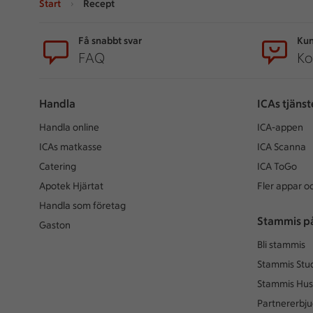
Start
Recept
Sidfot
Få snabbt svar
Kun
FAQ
Ko
Handla
ICAs tjänst
Handla online
ICA-appen
ICAs matkasse
ICA Scanna
Catering
ICA ToGo
Apotek Hjärtat
Fler appar oc
Handla som företag
Stammis p
Gaston
Bli stammis
Stammis Stu
Stammis Hus
Partnererbj