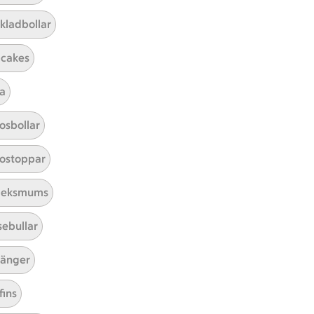
kladbollar
cakes
a
Mina recept
osbollar
Här hittar du alla goda recept du
ostoppar
har sparat och lagat.
leksmums
sebullar
änger
fins