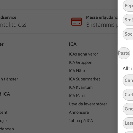
Pep
dservice
Massa erbjudanden
Små
ntakta oss
Bli stammis på IC
Soc
er
ICA
Pasta
ICAs egna varor
ICA Gruppen
Allt
ICA Nära
h tjänster
ICA Supermarket
Can
ICA Kvantum
å ICA
Car
ICA Maxi
Utvalda leverantörer
Gno
dent
Annonsera
djur
Jobba på ICA
Las
udanden