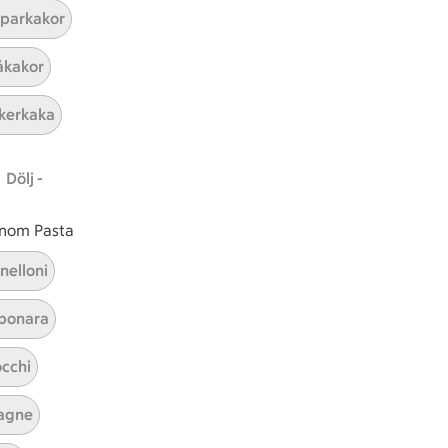
parkakor
ICAs inspirationsmejl
kakor
A
Prenumerera
kerkaka
Hållbarhet
Dölj -
ICA Stiftelsen
En god morgondag
 inom Pasta
Kundservice
nelloni
Reklamera
bonara
Återkallelser
Spärra eller beställ nytt ICA-kort
cchi
Behandling av personuppgifter
Hantera cookies
agne