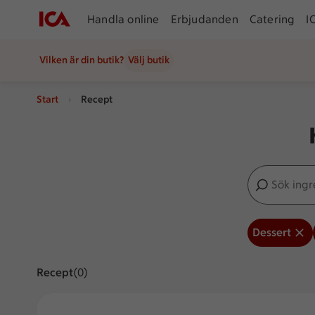
Handla online
Erbjudanden
Catering
I
Vilken är din butik?
Välj butik
Start
Recept
Sök ingredien
Inga förslag
Dessert
Recept
Visar 0 stycken
(0)