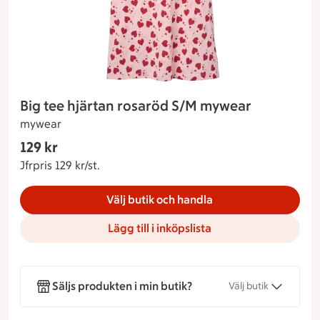
Big tee hjärtan rosaröd S/M mywear
mywear
Gäller endast Maxi Stormarknad
129 kr
Nuvarande pris 129 kr
Jfrpris 129 kr/st.
Jämförpris 129 kr/st.
Välj butik och handla
Lägg till i inköpslista
Säljs produkten i min butik?
Välj butik