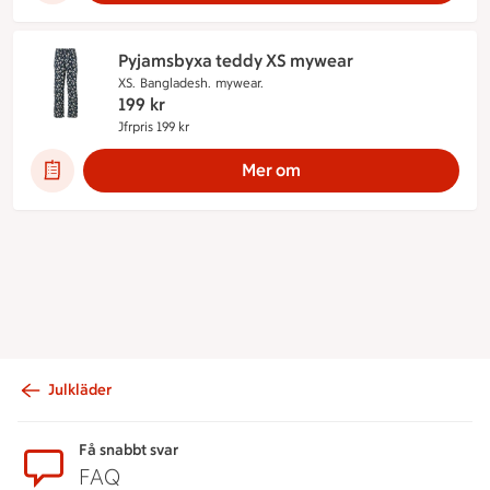
Pyjamsbyxa teddy XS mywear
XS.
Bangladesh.
mywear.
199
kr
Jfrpris 199 kr
Jämförpris 199 kr
Mer om
Julkläder
Sidfot
Få snabbt svar
FAQ