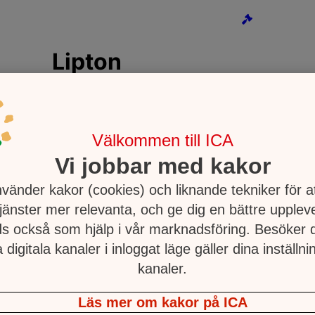
Välkommen till ICA
Vi jobbar med kakor
nvänder kakor (cookies) och liknande tekniker för a
tjänster mer relevanta, och ge dig en bättre upplev
s också som hjälp i vår marknadsföring. Besöker
 digitala kanaler i inloggat läge gäller dina inställnin
kanaler.
Läs mer om kakor på ICA