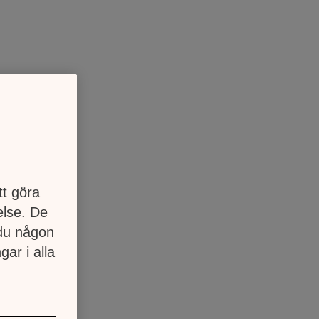
tt göra
else. De
 du någon
gar i alla