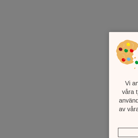
Vi a
våra 
använd
av våra