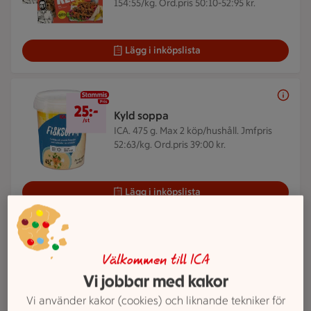
154:55/kg. Ord.pris 50:10-52:95 kr.
Lägg i inköpslista
25 kr/st
25:-
Kyld soppa
/st
ICA. 475 g.
Max 2 köp/hushåll. Jmfpris
52:63/kg. Ord.pris 39:00 kr.
Lägg i inköpslista
ICAs reklamfilmer
Välkommen till ICA
Veckans reklamfilm
Vi jobbar med kakor
Vi använder kakor (cookies) och liknande tekniker för