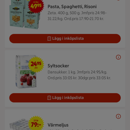
4 för
49
95
Pasta, Spaghetti, Risoni
Zeta. 400 g, 500 g.
Jmfpris 24:98-
31:22/kg. Ord.pris 17:90-21:70 kr.
Lägg i inköpslista
24,95 kr/st
24
95
Syltsocker
/st
Dansukker. 1 kg.
Jmfpris 24:95/kg.
Ord.pris 33:05 kr. 30dgr.pris 33:05 kr.
Lägg i inköpslista
2 för 79 kr
2 för
79:-
Värmeljus