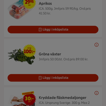
29
95
Aprikos
/st
ICA. 500g.
Jmfpris 59:90/kg. Ord.pris
41:50 kr.
Lägg i inköpslista
2 för 100 kr
2 för
100:-
Gröna växter
Jmfpris 50:00/st. Ord.pris 89:00 kr.
Lägg i inköpslista
30 kr/st
30:-
Kryddade fläskmedaljonger
/st
ICA. Ursprung Sverige. 300 g.
Max 2