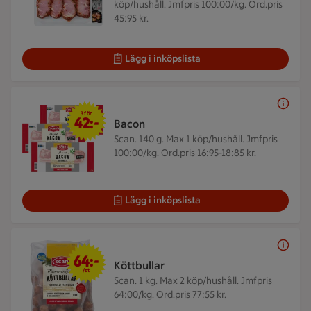
köp/hushåll. Jmfpris 100:00/kg. Ord.pris
45:95 kr.
Lägg i inköpslista
3 för 42 kr
3 för
42:-
Bacon
Scan. 140 g.
Max 1 köp/hushåll. Jmfpris
100:00/kg. Ord.pris 16:95-18:85 kr.
Lägg i inköpslista
64 kr/st
64:-
Köttbullar
/st
Scan. 1 kg.
Max 2 köp/hushåll. Jmfpris
64:00/kg. Ord.pris 77:55 kr.