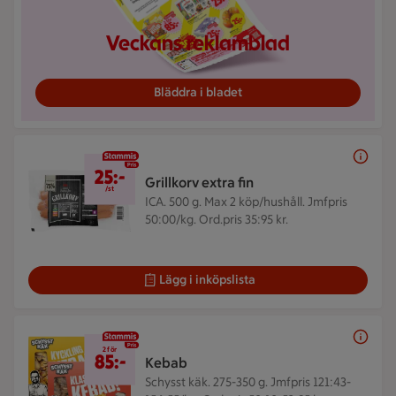
Veckans reklamblad
Bläddra i bladet
25 kr/st
25:-
Grillkorv extra fin
/st
ICA. 500 g.
Max 2 köp/hushåll. Jmfpris
50:00/kg. Ord.pris 35:95 kr.
Lägg i inköpslista
2 för 85 kr
2 för
85:-
Kebab
Schysst käk. 275-350 g.
Jmfpris 121:43-