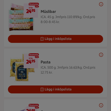
5 för 24,95 kr
5 för
24
95
Müslibar
ICA. 45 g.
Jmfpris 110:89/kg. Ord.pris
8:00-8:45 kr.
Lägg i inköpslista
3 för 24,95 kr
3 för
24
95
Pasta
ICA. 500 g.
Jmfpris 16:63/kg. Ord.pris
12:75 kr.
Lägg i inköpslista
24,95 kr/st
95