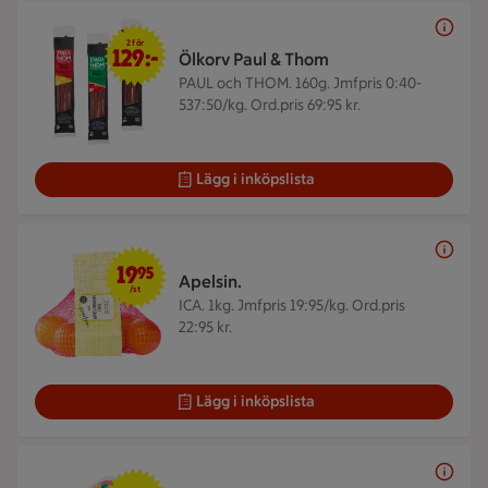
2 för 129 kr
2 för
129:-
Ölkorv Paul & Thom
PAUL och THOM. 160g.
Jmfpris 0:40-
537:50/kg. Ord.pris 69:95 kr.
Lägg i inköpslista
19,95 kr/st
19
95
Apelsin.
/st
ICA. 1kg.
Jmfpris 19:95/kg. Ord.pris
22:95 kr.
Lägg i inköpslista
29,95 kr/st