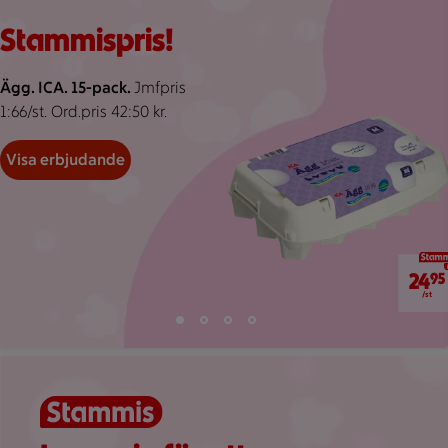
Rosa bakgrund med mörk- och ljusrosa, abstrakta pond.
Visar 85 erbjudanden
Bildspel med 4 bilder.
Stammispris!
Ägg. ICA. 15-pack.
Jmfpris
1:66/st. Ord.pris 42:50 kr.
Visa erbjudande
24,95 kr/
24
95
/st
Bild 1 av 4
Bild 2 av 4
Bild 3 av 4
Bild 4 av 4
Visar bild 1 av 4