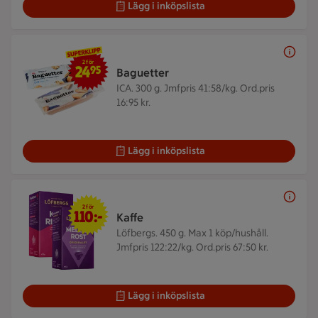
Lägg i inköpslista
2 för 24,95 kr
2 för
24
95
Baguetter
ICA. 300 g.
Jmfpris 41:58/kg. Ord.pris
16:95 kr.
Lägg i inköpslista
2 för 110 kr
2 för
110:-
Kaffe
Löfbergs. 450 g.
Max 1 köp/hushåll.
Jmfpris 122:22/kg. Ord.pris 67:50 kr.
Lägg i inköpslista