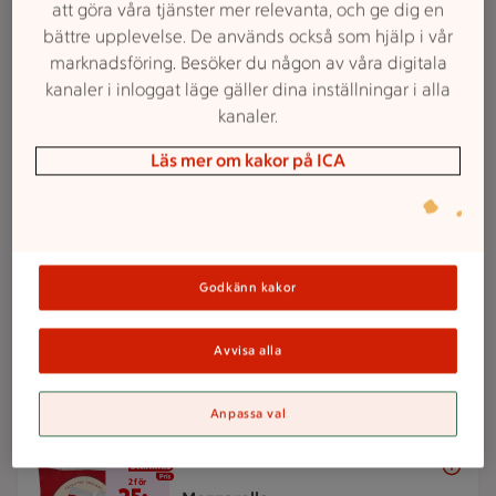
att göra våra tjänster mer relevanta, och ge dig en
25 kr/st
25:-
bättre upplevelse. De används också som hjälp i vår
Ädelost
/st
marknadsföring. Besöker du någon av våra digitala
Kvibille. 140 g.
Jmfpris 178:57/kg. Ord.pris
kanaler i inloggat läge gäller dina inställningar i alla
32:65 kr.
kanaler.
Läs mer om kakor på ICA
Lägg i inköpslista
4 för 25 kr
4 för
25:-
Cookies
Godkänn kakor
Bonjour. 60 g.
Jmfpris 104:17/kg. Ord.pris
9:45-28:30 kr.
Avvisa alla
Lägg i inköpslista
Anpassa val
2 för 25 kr
2 för