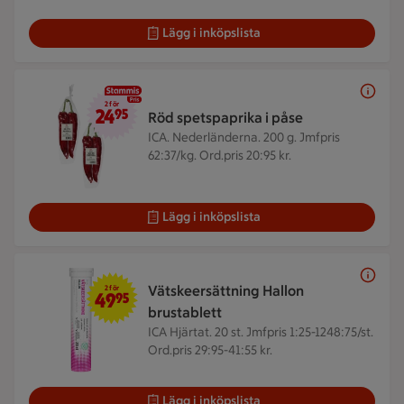
Lägg i inköpslista
2 för 24,95 kr
2 för
24
95
Röd spetspaprika i påse
ICA. Nederländerna. 200 g.
Jmfpris
62:37/kg. Ord.pris 20:95 kr.
Lägg i inköpslista
2 för 49,95 kr
Vätskeersättning Hallon
2 för
49
95
brustablett
ICA Hjärtat. 20 st.
Jmfpris 1:25-1248:75/st.
Ord.pris 29:95-41:55 kr.
Lägg i inköpslista