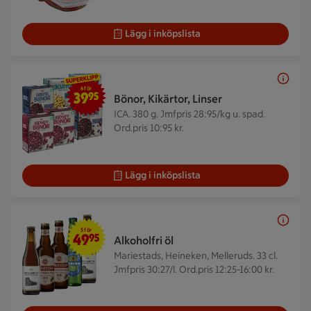
Lägg i inköpslista
6 för 39,95 kr
6 för
39
95
Bönor, Kikärtor, Linser
ICA. 380 g.
Jmfpris 28:95/kg u. spad.
Ord.pris 10:95 kr.
Lägg i inköpslista
5 för 49,95 kr
5 för
49
95
Alkoholfri öl
Mariestads, Heineken, Melleruds. 33 cl.
Jmfpris 30:27/l. Ord.pris 12:25-16:00 kr.