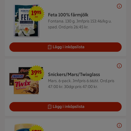
19,95 kr/st
19
95
Feta 100% fårmjölk
/st
Fontana. 130 g.
Jmfpris 153:46/kg u.
spad. Ord.pris 26:45 kr.
Lägg i inköpslista
39,95 kr/st
39
95
Snickers/Mars/Twixglass
/st
Mars. 6-pack.
Jmfpris 6:66/st. Ord.pris
47:00 kr. 30dgr.pris 47:00 kr.
Lägg i inköpslista
69,95 kr/st