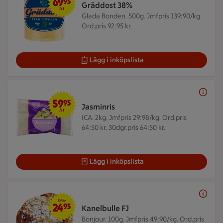
69
95
Gräddost 38%
/st
Glada Bonden. 500g.
Jmfpris 139:90/kg.
Ord.pris 92:95 kr.
Lägg i inköpslista
59,95 kr/st
59
95
Jasminris
/st
ICA. 2kg.
Jmfpris 29:98/kg. Ord.pris
64:50 kr. 30dgr.pris 64:50 kr.
Lägg i inköpslista
5 för 24,95 kr
5 för
24
95
Kanelbulle FJ
Bonjour. 100g.
Jmfpris 49:90/kg. Ord.pris