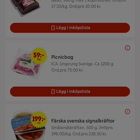
Geas. 500 g.
Max 1 köp/hushåll. Jmfpris
17:33/kg. Ord.pris 10:00 kr.
Lägg i inköpslista
59 kr/kg
59:-
Picnicbog
/kg
ICA. Ursprung Sverige. Ca 1200 g.
Ord.pris 75:00 kr.
Lägg i inköpslista
199 kr/st
199:-
Färska svenska signalkräftor
/st
Smålandskräftan. 500 g.
Jmfpris
398:00/kg. Ord.pris 238:50 kr.