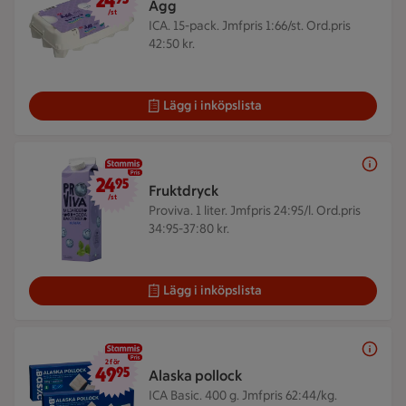
24
Ägg
/st
ICA. 15-pack.
Jmfpris 1:66/st. Ord.pris
42:50 kr.
Lägg i inköpslista
24,95 kr/st
24
95
Fruktdryck
/st
Proviva. 1 liter.
Jmfpris 24:95/l. Ord.pris
34:95-37:80 kr.
Lägg i inköpslista
2 för 49,95 kr
2 för
49
95
Alaska pollock
ICA Basic. 400 g.
Jmfpris 62:44/kg.