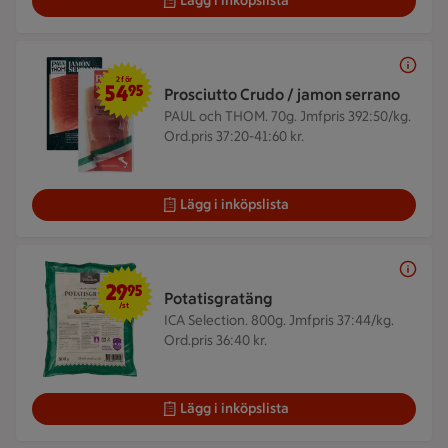
Lägg i inköpslista
2 för 54,95 kr
2 för
54
95
Prosciutto Crudo / jamon serrano
PAUL och THOM. 70g.
Jmfpris 392:50/kg.
Ord.pris 37:20-41:60 kr.
Lägg i inköpslista
29,95 kr/st
29
95
Potatisgratäng
/st
ICA Selection. 800g.
Jmfpris 37:44/kg.
Ord.pris 36:40 kr.
Lägg i inköpslista