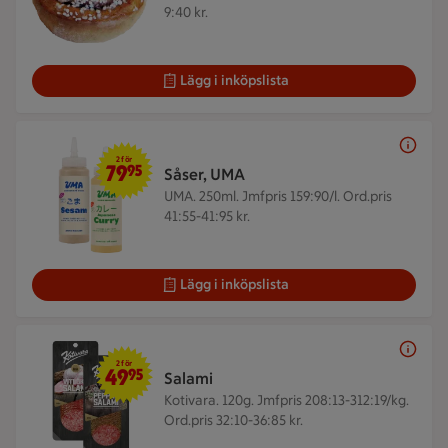
9:40 kr.
Lägg i inköpslista
2 för 79,95 kr
2 för
79
95
Såser, UMA
UMA. 250ml.
Jmfpris 159:90/l. Ord.pris
41:55-41:95 kr.
Lägg i inköpslista
2 för 49,95 kr
2 för
49
95
Salami
Kotivara. 120g.
Jmfpris 208:13-312:19/kg.
Ord.pris 32:10-36:85 kr.