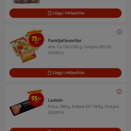
Lägg i inköpslista
75 kr/kg
75:-
Familjefavoriter
/kg
Arla. Ca 750-1200 g.
Ord.pris 105:05-
126:80 kr.
Lägg i inköpslista
95 kr/st
95:-
Laxloin
/st
Fröya. 180 g.
Jmfpris 527:78/kg. Ord.pris
126:80 kr.