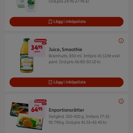
Ord.pris 24:95-27:95 kr.
Lägg i inköpslista
34,95 kr + pant
34
95
Juice, Smoothie
+pant
Brämhults. 850 ml.
Jmfpris 41:12/lit exkl
pant. Ord.pris 46:80-50:10 kr.
Lägg i inköpslista
2 för 64,95 kr
2 för
64
95
Enportionsrätter
Dafgård. 350-420 g.
Jmfpris 77:32-
92:79/kg. Ord.pris 41:55-43:45 kr.