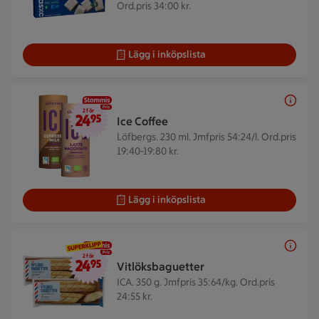
Ord.pris 34:00 kr.
Lägg i inköpslista
2 för 24,95 kr
2 för
24
95
Ice Coffee
Löfbergs. 230 ml.
Jmfpris 54:24/l. Ord.pris
19:40-19:80 kr.
Lägg i inköpslista
2 för 24,95 kr
2 för
24
95
Vitlöksbaguetter
ICA. 350 g.
Jmfpris 35:64/kg. Ord.pris
24:55 kr.