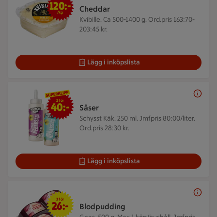
120:-
Cheddar
/kg
Kvibille. Ca 500-1400 g.
Ord.pris 163:70-
203:45 kr.
Lägg i inköpslista
2 för 40 kr
2 för
40:-
Såser
Schysst Käk. 250 ml.
Jmfpris 80:00/liter.
Ord.pris 28:30 kr.
Lägg i inköpslista
3 för 26 kr
3 för
26:-
Blodpudding