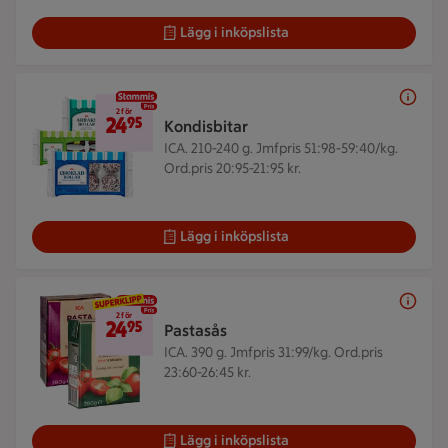
Lägg i inköpslista
2 för 24,95 kr
2 för
24
95
Kondisbitar
ICA. 210-240 g.
Jmfpris 51:98-59:40/kg.
Ord.pris 20:95-21:95 kr.
Lägg i inköpslista
2 för 24,95 kr
2 för
24
95
Pastasås
ICA. 390 g.
Jmfpris 31:99/kg. Ord.pris
23:60-26:45 kr.
Lägg i inköpslista