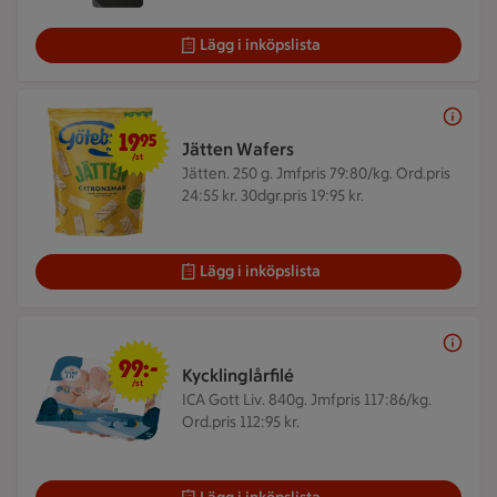
Lägg i inköpslista
19,95 kr/st
19
95
Jätten Wafers
/st
Jätten. 250 g.
Jmfpris 79:80/kg. Ord.pris
24:55 kr. 30dgr.pris 19:95 kr.
Lägg i inköpslista
99 kr/st
99:-
Kycklinglårfilé
/st
ICA Gott Liv. 840g.
Jmfpris 117:86/kg.
Ord.pris 112:95 kr.