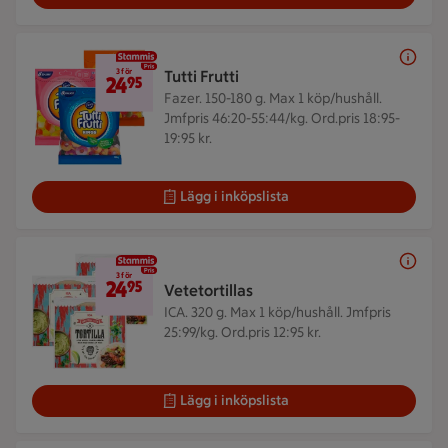
3 för 24,95 kr
3 för
Tutti Frutti
24
95
Fazer. 150-180 g.
Max 1 köp/hushåll.
Jmfpris 46:20-55:44/kg. Ord.pris 18:95-
19:95 kr.
Lägg i inköpslista
3 för 24,95 kr
3 för
24
95
Vetetortillas
ICA. 320 g.
Max 1 köp/hushåll. Jmfpris
25:99/kg. Ord.pris 12:95 kr.
Lägg i inköpslista