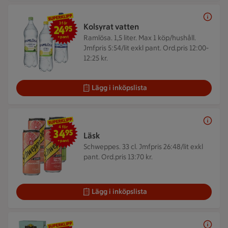
3 för 24,95 kr +pant
3 för
Kolsyrat vatten
24
95
Ramlösa. 1,5 liter.
Max 1 köp/hushåll.
+pant
Jmfpris 5:54/lit exkl pant. Ord.pris 12:00-
12:25 kr.
Lägg i inköpslista
4 för 34,95 kr +pant
4 för
34
95
Läsk
+pant
Schweppes. 33 cl.
Jmfpris 26:48/lit exkl
pant. Ord.pris 13:70 kr.
Lägg i inköpslista
4 för 49,95 kr