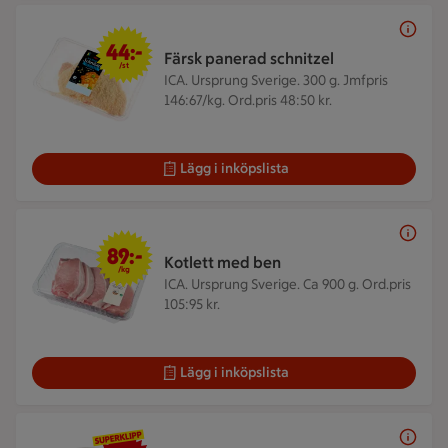
44 kr/st
44:-
Färsk panerad schnitzel
/st
ICA. Ursprung Sverige. 300 g.
Jmfpris
146:67/kg. Ord.pris 48:50 kr.
Lägg i inköpslista
89 kr/kg
89:-
Kotlett med ben
/kg
ICA. Ursprung Sverige. Ca 900 g.
Ord.pris
105:95 kr.
Lägg i inköpslista
120 kr/kg