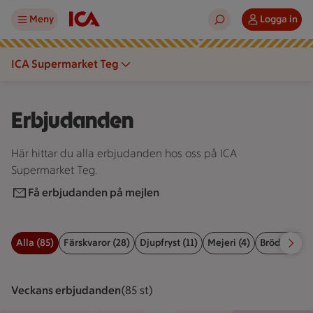
Meny
Logga in
ICA Supermarket Teg
Erbjudanden
Här hittar du alla erbjudanden hos oss på ICA
Supermarket Teg.
Få erbjudanden på mejlen
Alla (85)
Färskvaror (28)
Djupfryst (11)
Mejeri (4)
Bröd, kex & 
Filter för erbjudanden
Veckans erbjudanden
Visar 85 st stycken
(85 st)