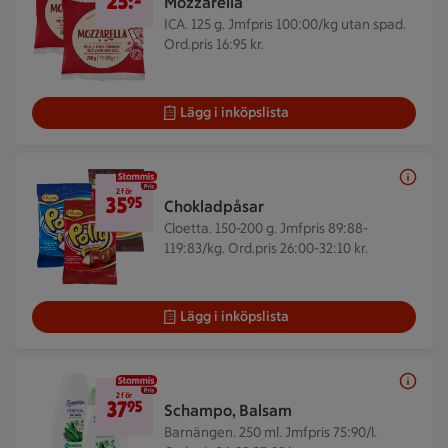
25:-
Mozzarella
ICA. 125 g.
Jmfpris 100:00/kg utan spad.
Ord.pris 16:95 kr.
Lägg i inköpslista
2 för 35,95 kr
2 för
35
95
Chokladpåsar
Cloetta. 150-200 g.
Jmfpris 89:88-
119:83/kg. Ord.pris 26:00-32:10 kr.
Lägg i inköpslista
2 för 37,95 kr
2 för
37
95
Schampo, Balsam
Barnängen. 250 ml.
Jmfpris 75:90/l.