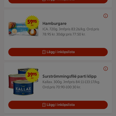
59,95 kr/st
59
95
Hamburgare
/st
ICA. 720g.
Jmfpris 83:26/kg. Ord.pris
78:95 kr. 30dgr.pris 77:50 kr.
Lägg i inköpslista
39,95 kr/st
39
95
Surströmmingsfilé parti klipp
/st
Kallax. 300g.
Jmfpris 84:11-133:17/kg.
Ord.pris 70:90-100:30 kr.
Lägg i inköpslista