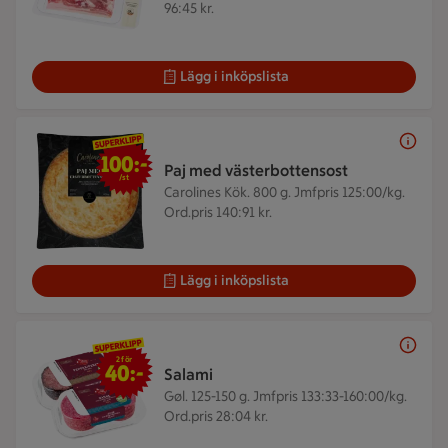
96:45 kr.
Lägg i inköpslista
100 kr/st
100:-
Paj med västerbottensost
/st
Carolines Kök. 800 g.
Jmfpris 125:00/kg.
Ord.pris 140:91 kr.
Lägg i inköpslista
2 för 40 kr
2 för
40:-
Salami
Gøl. 125-150 g.
Jmfpris 133:33-160:00/kg.
Ord.pris 28:04 kr.