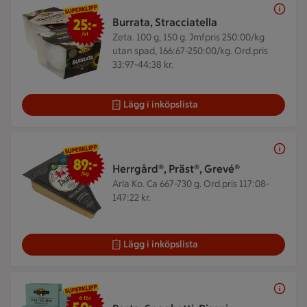
25 kr/st
25:-
Burrata, Stracciatella
/st
Zeta. 100 g, 150 g.
Jmfpris 250:00/kg
utan spad, 166:67-250:00/kg. Ord.pris
33:97-44:38 kr.
Lägg i inköpslista
89 kr/kg
89:-
Herrgård®, Präst®, Grevé®
/kg
Arla Ko. Ca 667-730 g.
Ord.pris 117:08-
147:22 kr.
Lägg i inköpslista
4 för 50 kr
4 för