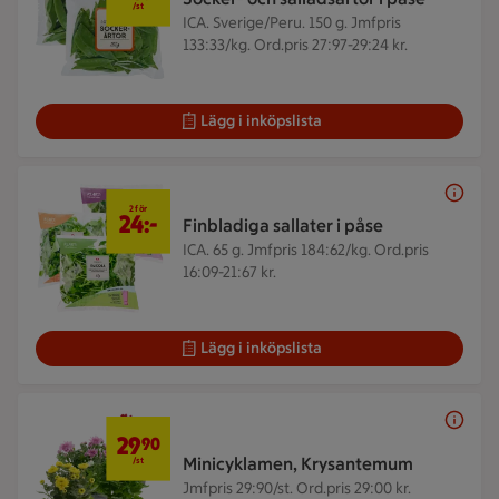
/st
ICA. Sverige/Peru. 150 g.
Jmfpris
133:33/kg. Ord.pris 27:97-29:24 kr.
Lägg i inköpslista
2 för 24 kr
2 för
24:-
Finbladiga sallater i påse
ICA. 65 g.
Jmfpris 184:62/kg. Ord.pris
16:09-21:67 kr.
Lägg i inköpslista
29,90 kr/st
29
90
Minicyklamen, Krysantemum
/st
Jmfpris 29:90/st. Ord.pris 29:00 kr.