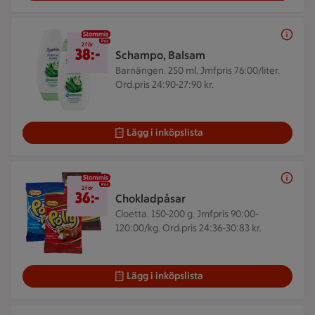
2 för 38 kr
2 för
38:-
Schampo, Balsam
Barnängen. 250 ml.
Jmfpris 76:00/liter.
Ord.pris 24:90-27:90 kr.
Lägg i inköpslista
2 för 36 kr
2 för
36:-
Chokladpåsar
Cloetta. 150-200 g.
Jmfpris 90:00-
120:00/kg. Ord.pris 24:36-30:83 kr.
Lägg i inköpslista