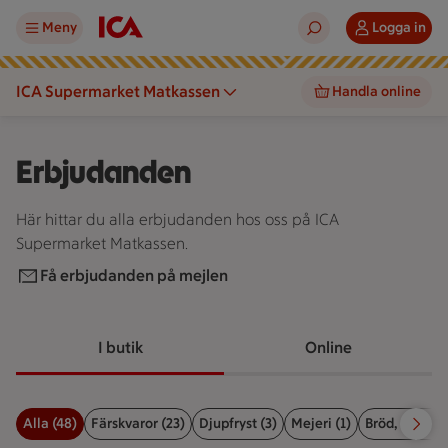
Meny
Logga in
ICA Supermarket Matkassen
Handla online
Erbjudanden
Här hittar du alla erbjudanden hos oss på ICA
Supermarket Matkassen.
Få erbjudanden på mejlen
I butik
Online
Alla (48)
Färskvaror (23)
Djupfryst (3)
Mejeri (1)
Bröd, kex & b
Filter för erbjudanden