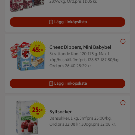
28:99/kg. Ord.pris 11:05 kr.
Lägg i inköpslista
2 för 45 kr
2 för
Cheez Dippers, Mini Babybel
45:-
Skrattande Kon. 120-175 g.
Max 1
köp/hushåll. Jmfpris 128:57-187:50/kg.
Ord.pris 26:40-28:29 kr.
Lägg i inköpslista
25 kr/st
25:-
Syltsocker
/st
Dansukker. 1 kg.
Jmfpris 25:00/kg.
Ord.pris 32:08 kr. 30dgr.pris 32:08 kr.