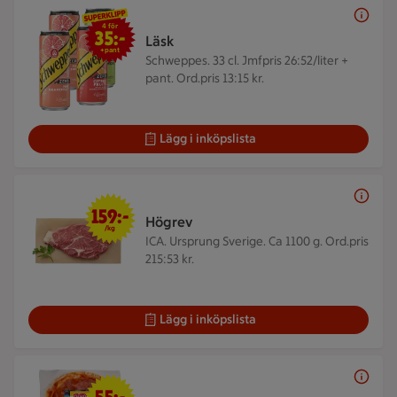
4 för 35 kr
4 för
35:-
Läsk
+pant
Schweppes. 33 cl.
Jmfpris 26:52/liter +
pant. Ord.pris 13:15 kr.
Lägg i inköpslista
159 kr/kg
159:-
Högrev
/kg
ICA. Ursprung Sverige. Ca 1100 g.
Ord.pris
215:53 kr.
Lägg i inköpslista
55 kr/kg