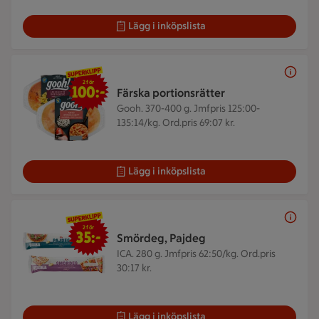
Lägg i inköpslista
2 för 100 kr
2 för
100:-
Färska portionsrätter
Gooh. 370-400 g.
Jmfpris 125:00-
135:14/kg. Ord.pris 69:07 kr.
Lägg i inköpslista
2 för 35 kr
2 för
35:-
Smördeg, Pajdeg
ICA. 280 g.
Jmfpris 62:50/kg. Ord.pris
30:17 kr.
Lägg i inköpslista