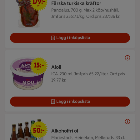
179:-
Färska turkiska kräftor
/st
Pandalus. 700 g.
Max 2 köp/hushåll.
Jmfpris 255:71/kg. Ord.pris 237:86 kr.
Lägg i inköpslista
15 kr/st
15:-
Aioli
/st
ICA. 230 ml.
Jmfpris 65:22/liter. Ord.pris
19:77 kr.
Lägg i inköpslista
5 för 50 kr
5 för
50:-
Alkoholfri öl
Mariestads, Heineken, Melleruds. 33 cl.