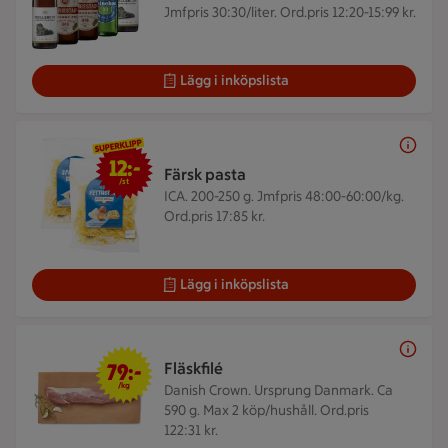
Jmfpris 30:30/liter. Ord.pris 12:20-15:99 kr.
Lägg i inköpslista
12 kr/st
12:-
Färsk pasta
/st
ICA. 200-250 g.
Jmfpris 48:00-60:00/kg.
Ord.pris 17:85 kr.
Lägg i inköpslista
79 kr/kg
79:-
Fläskfilé
/kg
Danish Crown. Ursprung Danmark. Ca
590 g.
Max 2 köp/hushåll. Ord.pris
122:31 kr.