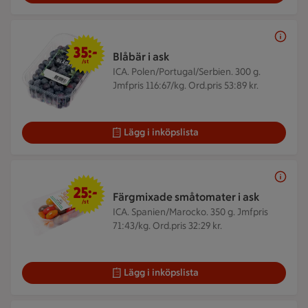
35 kr/st
35:-
Blåbär i ask
/st
ICA. Polen/Portugal/Serbien. 300 g.
Jmfpris 116:67/kg. Ord.pris 53:89 kr.
Lägg i inköpslista
25 kr/st
25:-
Färgmixade småtomater i ask
/st
ICA. Spanien/Marocko. 350 g.
Jmfpris
71:43/kg. Ord.pris 32:29 kr.
Lägg i inköpslista