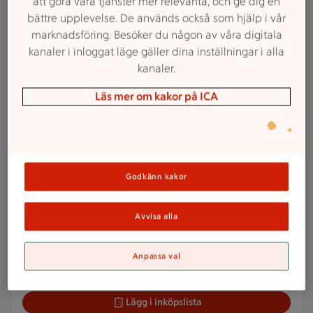
att göra våra tjänster mer relevanta, och ge dig en
Veckans reklamfilm
bättre upplevelse. De används också som hjälp i vår
marknadsföring. Besöker du någon av våra digitala
kanaler i inloggat läge gäller dina inställningar i alla
2 för 38 kr
kanaler.
2 för
38:-
Smörgåsmat
Läs mer om kakor på ICA
Pärsons. 90-160 g.
Jmfpris 118:75-
211:11/kg. Ord.pris 22:61-32:08 kr.
Lägg i inköpslista
Godkänn kakor
2 för 65 kr
2 för
Avvisa alla
65:-
Enportionsrätter
Dafgård. 350-420 g.
Jmfpris 77:38-
92:86/kg. Ord.pris 40:60-42:49 kr.
Anpassa val
Lägg i inköpslista