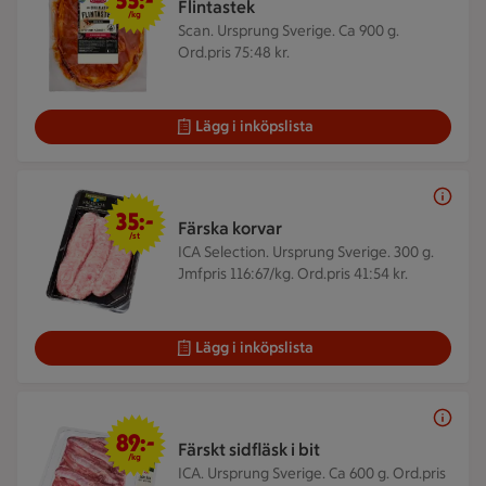
55:-
Flintastek
/kg
Scan. Ursprung Sverige. Ca 900 g.
Ord.pris 75:48 kr.
Lägg i inköpslista
35 kr/st
35:-
Färska korvar
/st
ICA Selection. Ursprung Sverige. 300 g.
Jmfpris 116:67/kg. Ord.pris 41:54 kr.
Lägg i inköpslista
89 kr/kg
89:-
Färskt sidfläsk i bit
/kg
ICA. Ursprung Sverige. Ca 600 g.
Ord.pris