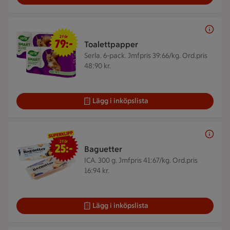
2 för 79 kr
2 för
79:-
Toalettpapper
Serla. 6-pack.
Jmfpris 39:66/kg. Ord.pris
48:90 kr.
Lägg i inköpslista
2 för 25 kr
2 för
25:-
Baguetter
ICA. 300 g.
Jmfpris 41:67/kg. Ord.pris
16:94 kr.
Lägg i inköpslista