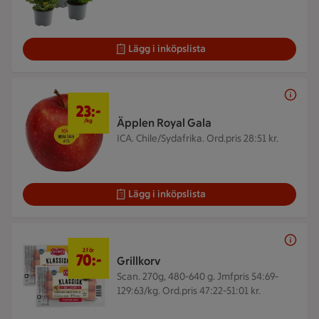
Lägg i inköpslista
23 kr/kg
23:-
Äpplen Royal Gala
/kg
ICA. Chile/Sydafrika.
Ord.pris 28:51 kr.
Lägg i inköpslista
2 för 70 kr
2 för
70:-
Grillkorv
Scan. 270g, 480-640 g.
Jmfpris 54:69-
129:63/kg. Ord.pris 47:22-51:01 kr.