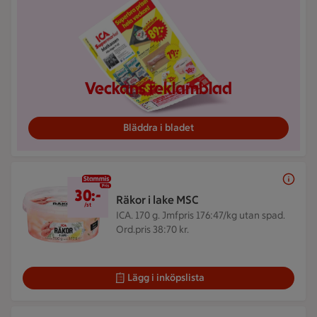
Veckans reklamblad
Bläddra i bladet
30 kr/st
30:-
Räkor i lake MSC
/st
ICA. 170 g.
Jmfpris 176:47/kg utan spad.
Ord.pris 38:70 kr.
Lägg i inköpslista