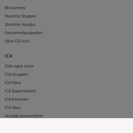
Bli stammis
Stammis Student
Stammis Husdjur
Partnererbjudanden
Våra ICA-kort
ICA
ICAs egna varor
ICA Gruppen
ICA Nära
ICA Supermarket
ICA Kvantum
ICA Maxi
Utvalda leverantörer
Annonsera
Jobba på ICA