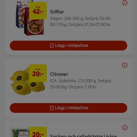
2 för 42 kr
2 för
42:-
Gifflar
Pågen. 260-300 g.
Jmfpris 70:00-
80:77/kg. Ord.pris 27:24-27:80 kr.
Lägg i inköpslista
4 för 20 kr
4 för
20:-
Citroner
ICA. Sydafrika. 175-200 g.
Jmfpris
25:00/kg. Ord.pris 7:19 kr.
Lägg i inköpslista
20 kr/st
20:-
Socker- och salladsärtor i påse