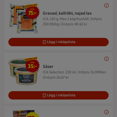
2 för 75 kr
2 för
75:-
Gravad, kallrökt, najad lax
ICA. 150 g.
Max 1 köp/hushåll. Jmfpris
250:00/kg. Ord.pris 48:62 kr.
Lägg i inköpslista
2 för 35 kr
2 för
35:-
Såser
ICA Selection. 230 ml.
Jmfpris 76:09/liter.
Ord.pris 26:67 kr.
Lägg i inköpslista
179 kr/st