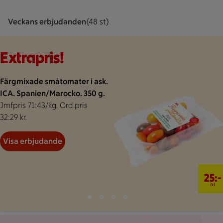
Veckans erbjudanden
Visar 48 st stycken
(48 st)
Bakgrund för extrapris
Visar 48 erbjudanden
Bildspel med 4 bilder.
Extrapris!
Färgmixade småtomater i ask.
ICA. Spanien/Marocko. 350 g.
Jmfpris 71:43/kg. Ord.pris
32:29 kr.
Visa erbjudande
25 kr/st
25:-
/st
Bild 1 av 4
Bild 2 av 4
Bild 3 av 4
Bild 4 av 4
Visar bild 1 av 4