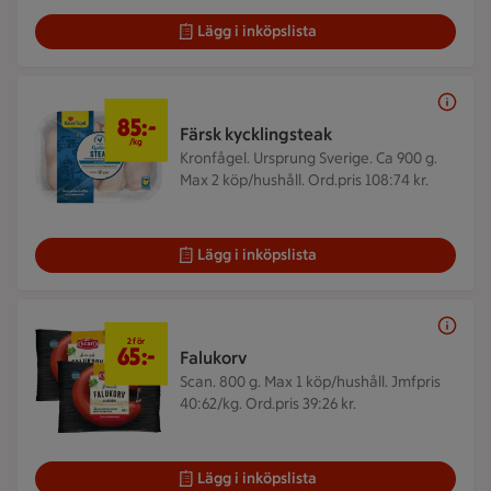
Lägg i inköpslista
85 kr/kg
85:-
Färsk kycklingsteak
/kg
Kronfågel. Ursprung Sverige. Ca 900 g.
Max 2 köp/hushåll. Ord.pris 108:74 kr.
Lägg i inköpslista
2 för 65 kr
2 för
65:-
Falukorv
Scan. 800 g.
Max 1 köp/hushåll. Jmfpris
40:62/kg. Ord.pris 39:26 kr.
Lägg i inköpslista