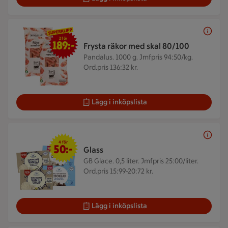
2 för 189 kr
2 för
189:-
Frysta räkor med skal 80/100
Pandalus. 1000 g.
Jmfpris 94:50/kg.
Ord.pris 136:32 kr.
Lägg i inköpslista
4 för 50 kr
4 för
50:-
Glass
GB Glace. 0,5 liter.
Jmfpris 25:00/liter.
Ord.pris 15:99-20:72 kr.
Lägg i inköpslista