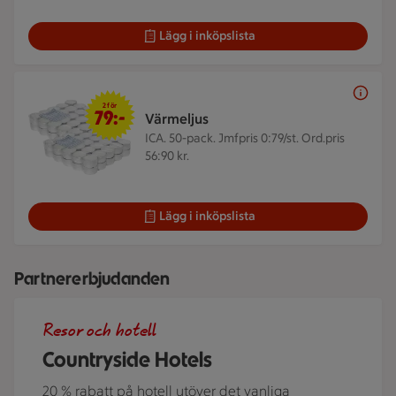
Lägg i inköpslista
2 för 79 kr
2 för
79:-
Värmeljus
ICA. 50-pack.
Jmfpris 0:79/st. Ord.pris
56:90 kr.
Lägg i inköpslista
Partnererbjudanden
Roserrsbergs slottshotell, ett av de hotell som ingår i Cou
Resor och hotell
Countryside Hotels
20 % rabatt på hotell utöver det vanliga