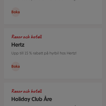
Boka
Ett par står i ett somrigt Sverige lutade över motorhuven på
Resor och hotell
Hertz
Upp till 15 % rabatt på hyrbil hos Hertz!
Boka
Flera personer i kajak på Åresjön en härlig sommardag. Jus
Resor och hotell
Holiday Club Åre