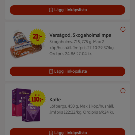
Lägg i inköpslista
21 kr/st
21:-
Varsågod, Skogaholmslimpa
/st
Skogaholms. 715, 775 g.
Max 2
köp/hushåll. Jmfpris 27:10-29:37/kg.
Ord.pris 24:86-27:04 kr.
Lägg i inköpslista
2 för 110 kr
2 för
110:-
Kaffe
Löfbergs. 450 g.
Max 1 köp/hushåll.
Jmfpris 122:22/kg. Ord.pris 69:24 kr.
Lägg i inköpslista