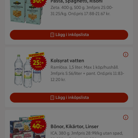
50:-
Pasta, Spaghetti, Risoni
Zeta. 400 g, 500 g.
Jmfpris 25:00-
31:25/kg. Ord.pris 17:88-21:67 kr.
Lägg i inköpslista
3 för 25 kr
3 för
Kolsyrat vatten
25:-
Ramlösa. 1,5 liter.
Max 1 köp/hushåll.
+pant
Jmfpris 5:56/liter + pant. Ord.pris 11:83-
12:20 kr.
Lägg i inköpslista
6 för 40 kr
6 för
40:-
Bönor, Kikärtor, Linser
ICA. 380 g.
Jmfpris 28:99/kg utan spad,