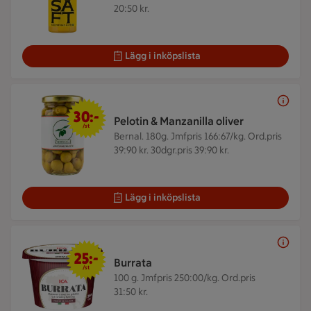
20:50 kr.
Lägg i inköpslista
30 kr/st
30:-
Pelotin & Manzanilla oliver
/st
Bernal. 180g.
Jmfpris 166:67/kg. Ord.pris
39:90 kr. 30dgr.pris 39:90 kr.
Lägg i inköpslista
25 kr/st
25:-
Burrata
/st
100 g.
Jmfpris 250:00/kg. Ord.pris
31:50 kr.