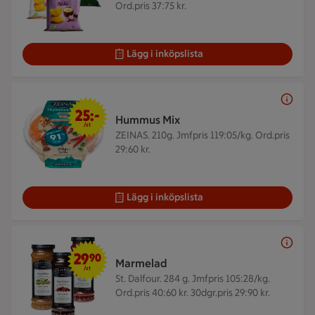
Ord.pris 37:75 kr.
Lägg i inköpslista
25 kr/st
25:-
Hummus Mix
/st
ZEINAS. 210g.
Jmfpris 119:05/kg. Ord.pris
29:60 kr.
Lägg i inköpslista
29,90 kr/st
29
90
Marmelad
/st
St. Dalfour. 284 g.
Jmfpris 105:28/kg.
Ord.pris 40:60 kr. 30dgr.pris 29:90 kr.