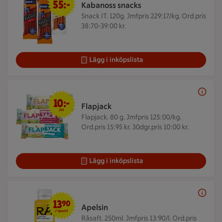
55:-
Kabanoss snacks
Snack IT. 120g.
Jmfpris 229:17/kg. Ord.pris
38:70-39:00 kr.
Lägg i inköpslista
10 kr/st
10:-
Flapjack
/st
Flapjack. 80 g.
Jmfpris 125:00/kg.
Ord.pris 15:95 kr. 30dgr.pris 10:00 kr.
Lägg i inköpslista
13,90 kr + pant
13
90
Apelsin
/+pant
Råsaft. 250ml.
Jmfpris 13:90/l. Ord.pris