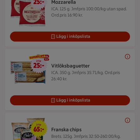
25:-
Mozzarella
ICA. 125 g.
Jmfpris 100:00/kg utan spad.
Ord.pris 16:90 kr.
Lägg i inköpslista
2 för 25 kr
2 för
25:-
Vitlöksbaguetter
ICA. 350 g.
Jmfpris 35:71/kg. Ord.pris
26:40 kr.
Lägg i inköpslista
2 för 65 kr
2 för
65:-
Franska chips
Brets. 125g.
Jmfpris 32:50-260:00/kg.