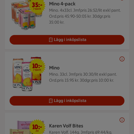
35:-
Mino 4-pack
/+pant
Mino. 4x33cl.
Jmfpris 26:52/lit exkl pant.
Ord.pris 45:90-50:05 kr. 30dgr.pris
35:00 kr.
Lägg i inköpslista
10 kr + pant
10:-
Mino
/+pant
Mino. 33cl.
Jmfpris 30:30/lit exkl pant.
Ord.pris 15:95 kr. 30dgr.pris 10:00 kr.
Lägg i inköpslista
10 kr/st
10:-
Karen Volf Bites
/st
Karen Volf. 144g.
Jmfpris 69:44/kg.