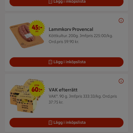
Lägg i inköpslista
45 kr/st
45:-
Lammkorv Provencal
/st
Köttkultur. 200g.
Jmfpris 225:00/kg.
Ord.pris 59:90 kr.
Lägg i inköpslista
2 för 60 kr
2 för
60:-
VAK efterrätt
VAK°. 90 g.
Jmfpris 333:33/kg. Ord.pris
37:75 kr.
Lägg i inköpslista