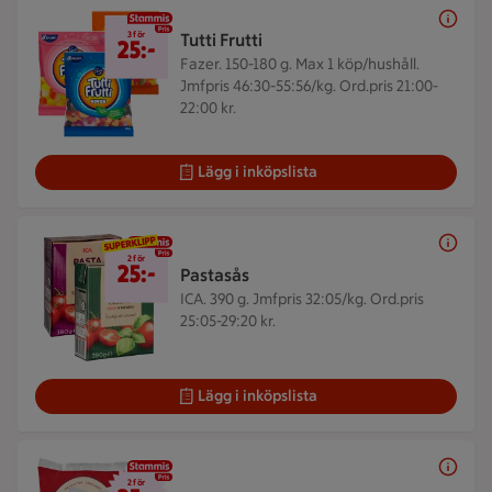
3 för 25 kr
3 för
Tutti Frutti
25:-
Fazer. 150-180 g.
Max 1 köp/hushåll.
Jmfpris 46:30-55:56/kg. Ord.pris 21:00-
22:00 kr.
Lägg i inköpslista
2 för 25 kr
2 för
25:-
Pastasås
ICA. 390 g.
Jmfpris 32:05/kg. Ord.pris
25:05-29:20 kr.
Lägg i inköpslista
2 för 25 kr
2 för