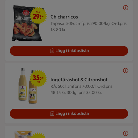
2 för 29 kr
2 för
29:-
Chicharricos
Tapasa. 50G.
Jmfpris 290:00/kg. Ord.pris
18:80 kr.
Lägg i inköpslista
35 kr/st
35:-
Ingefärashot & Citronshot
/st
RÅ. 50cl.
Jmfpris 70:00/l. Ord.pris
48:15 kr. 30dgr.pris 35:00 kr.
Lägg i inköpslista
39,90 kr/st