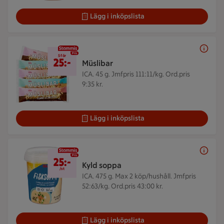
Lägg i inköpslista
5 för 25 kr
5 för
25:-
Müslibar
ICA. 45 g.
Jmfpris 111:11/kg. Ord.pris
9:35 kr.
Lägg i inköpslista
25 kr/st
25:-
Kyld soppa
/st
ICA. 475 g.
Max 2 köp/hushåll. Jmfpris
52:63/kg. Ord.pris 43:00 kr.
Lägg i inköpslista