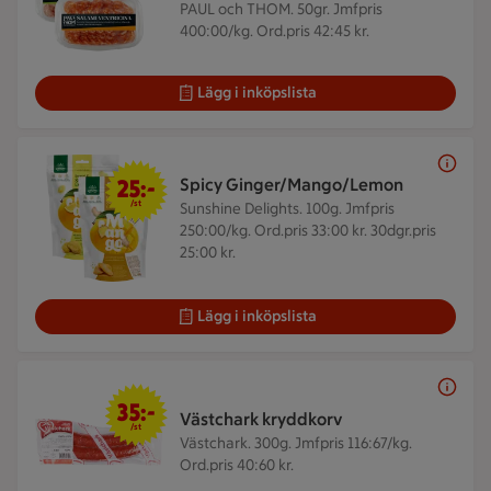
PAUL och THOM. 50gr.
Jmfpris
400:00/kg. Ord.pris 42:45 kr.
Lägg i inköpslista
25 kr/st
25:-
Spicy Ginger/Mango/Lemon
/st
Sunshine Delights. 100g.
Jmfpris
250:00/kg. Ord.pris 33:00 kr. 30dgr.pris
25:00 kr.
Lägg i inköpslista
35 kr/st
35:-
Västchark kryddkorv
/st
Västchark. 300g.
Jmfpris 116:67/kg.
Ord.pris 40:60 kr.