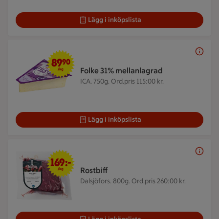
Lägg i inköpslista
89,90 kr/kg
89
90
Folke 31% mellanlagrad
/kg
ICA. 750g.
Ord.pris 115:00 kr.
Lägg i inköpslista
169 kr/kg
169:-
Rostbiff
/kg
Dalsjöfors. 800g.
Ord.pris 260:00 kr.