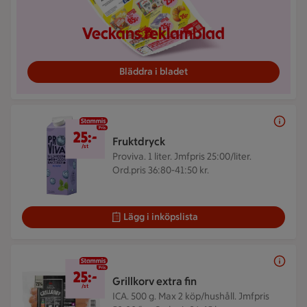
Veckans reklamblad
Bläddra i bladet
25 kr/st
25:-
Fruktdryck
/st
Proviva. 1 liter.
Jmfpris 25:00/liter.
Ord.pris 36:80-41:50 kr.
Lägg i inköpslista
25 kr/st
25:-
Grillkorv extra fin
/st
ICA. 500 g.
Max 2 köp/hushåll. Jmfpris