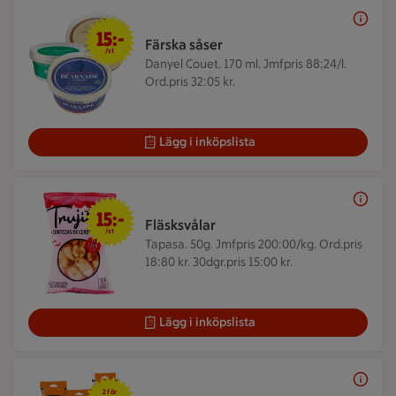
15 kr/st
15:-
Färska såser
/st
Danyel Couet. 170 ml.
Jmfpris 88:24/l.
Ord.pris 32:05 kr.
Lägg i inköpslista
15 kr/st
15:-
Fläsksvålar
/st
Tapasa. 50g.
Jmfpris 200:00/kg. Ord.pris
18:80 kr. 30dgr.pris 15:00 kr.
Lägg i inköpslista
2 för 55 kr
2 för