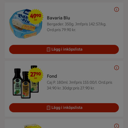
49,90 kr/st
49
90
Bavaria Blu
/st
Bergader. 350g.
Jmfpris 142:57/kg.
Ord.pris 79:90 kr.
Lägg i inköpslista
27,90 kr/st
27
90
Fond
/st
Caj P. 180ml.
Jmfpris 155:00/l. Ord.pris
34:90 kr. 30dgr.pris 27:90 kr.
Lägg i inköpslista
35 kr + pant