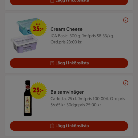
Lägg i inköpslista
2 för 35 kr
2 för
35:-
Cream Cheese
ICA Basic. 300 g.
Jmfpris 58:33/kg.
Ord.pris 23:00 kr.
Lägg i inköpslista
25 kr/st
25:-
Balsamvinäger
/st
Carlotta. 25 cl.
Jmfpris 100:00/l. Ord.pris
56:65 kr. 30dgr.pris 25:00 kr.
Lägg i inköpslista