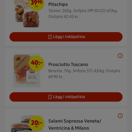
39
90
Pitachips
/st
Tamini. 200g.
Jmfpris 199:50-221:67/kg.
Ord.pris 42:45 kr.
Lägg i inköpslista
40 kr/st
40:-
Prosciutto Toscano
/st
Beretta. 70g.
Jmfpris 571:43/kg. Ord.pris
69:90 kr.
Lägg i inköpslista
20 kr/st
Salami Sopressa Veneta/
20:-
/st
Ventricina & Milano