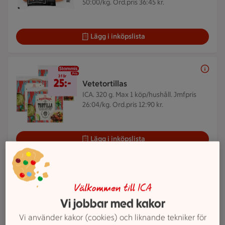
50:00/kg. Ord.pris 36:45 kr.
Lägg i inköpslista
3 för 25 kr
3 för
25:-
Vetetortillas
ICA. 320 g.
Max 1 köp/hushåll. Jmfpris
26:04/kg. Ord.pris 12:90 kr.
Lägg i inköpslista
ICAs reklamfilmer
Välkommen till ICA
Veckans reklamfilm
Vi jobbar med kakor
Vi använder kakor (cookies) och liknande tekniker för