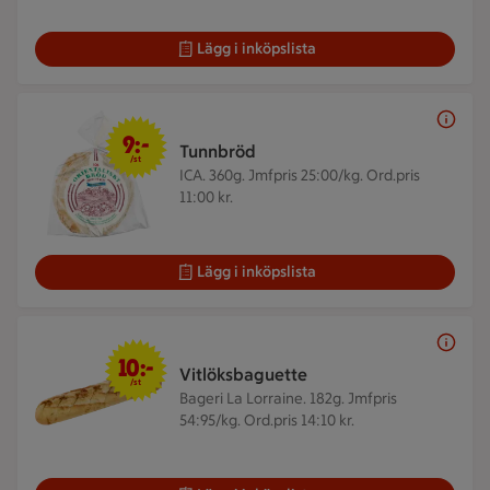
Lägg i inköpslista
9 kr/st
9:-
Tunnbröd
/st
ICA. 360g.
Jmfpris 25:00/kg. Ord.pris
11:00 kr.
Lägg i inköpslista
10 kr/st
10:-
Vitlöksbaguette
/st
Bageri La Lorraine. 182g.
Jmfpris
54:95/kg. Ord.pris 14:10 kr.