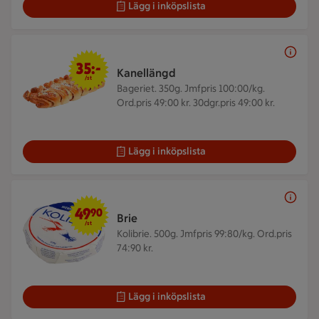
Lägg i inköpslista
35 kr/st
35:-
Kanellängd
/st
Bageriet. 350g.
Jmfpris 100:00/kg.
Ord.pris 49:00 kr. 30dgr.pris 49:00 kr.
Lägg i inköpslista
49,90 kr/st
49
90
Brie
/st
Kolibrie. 500g.
Jmfpris 99:80/kg. Ord.pris
74:90 kr.
Lägg i inköpslista