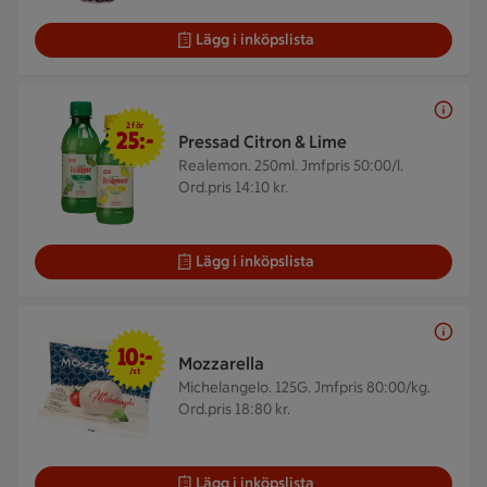
Lägg i inköpslista
2 för 25 kr
2 för
25:-
Pressad Citron & Lime
Realemon. 250ml.
Jmfpris 50:00/l.
Ord.pris 14:10 kr.
Lägg i inköpslista
10 kr/st
10:-
Mozzarella
/st
Michelangelo. 125G.
Jmfpris 80:00/kg.
Ord.pris 18:80 kr.
Lägg i inköpslista