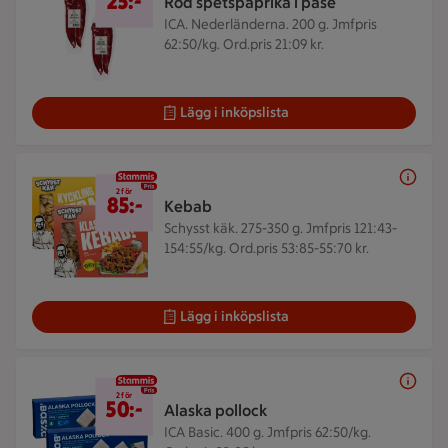
25:-
Röd spetspaprika i påse
ICA. Nederländerna. 200 g.
Jmfpris
62:50/kg. Ord.pris 21:09 kr.
Lägg i inköpslista
2 för 85 kr
2 för
85:-
Kebab
Schysst käk. 275-350 g.
Jmfpris 121:43-
154:55/kg. Ord.pris 53:85-55:70 kr.
Lägg i inköpslista
2 för 50 kr
2 för
50:-
Alaska pollock
ICA Basic. 400 g.
Jmfpris 62:50/kg.