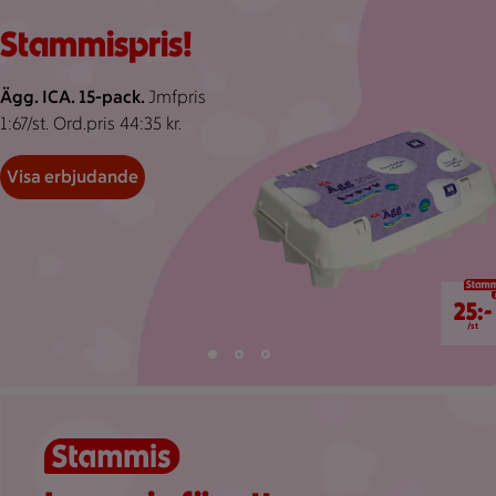
Rosa bakgrund med mörk- och ljusrosa, abstrakta pond.
Visar 119 erbjudanden
Bildspel med 3 bilder.
Stammispris!
Ägg. ICA. 15-pack.
Jmfpris
1:67/st. Ord.pris 44:35 kr.
Visa erbjudande
25 kr/st
25:-
/st
Bild 1 av 3
Bild 2 av 3
Bild 3 av 3
Visar bild 1 av 3