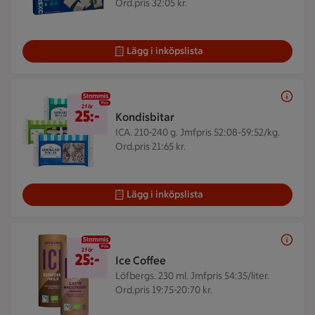
Ord.pris 32:05 kr.
Lägg i inköpslista
2 för 25 kr
2 för
25:-
Kondisbitar
ICA. 210-240 g.
Jmfpris 52:08-59:52/kg.
Ord.pris 21:65 kr.
Lägg i inköpslista
2 för 25 kr
2 för
25:-
Ice Coffee
Löfbergs. 230 ml.
Jmfpris 54:35/liter.
Ord.pris 19:75-20:70 kr.