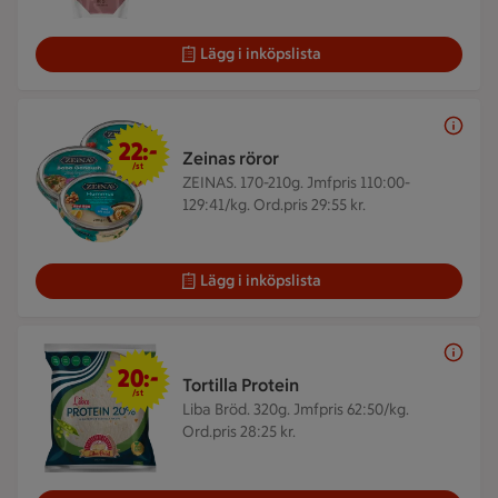
Lägg i inköpslista
22 kr/st
22:-
Zeinas röror
/st
ZEINAS. 170-210g.
Jmfpris 110:00-
129:41/kg. Ord.pris 29:55 kr.
Lägg i inköpslista
20 kr/st
20:-
Tortilla Protein
/st
Liba Bröd. 320g.
Jmfpris 62:50/kg.
Ord.pris 28:25 kr.