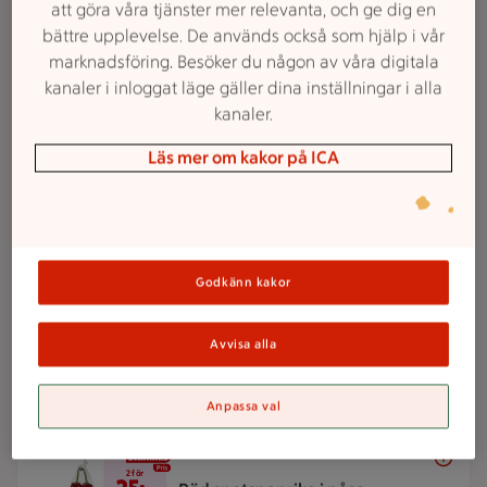
att göra våra tjänster mer relevanta, och ge dig en
3 för 25 kr
3 för
bättre upplevelse. De används också som hjälp i vår
25:-
Pasta
marknadsföring. Besöker du någon av våra digitala
ICA. 500 g.
Jmfpris 16:67/kg. Ord.pris
kanaler i inloggat läge gäller dina inställningar i alla
12:65 kr.
kanaler.
Läs mer om kakor på ICA
Lägg i inköpslista
25 kr/st
25:-
Ägg
/st
Godkänn kakor
ICA. 15-pack.
Jmfpris 1:67/st. Ord.pris
44:35 kr.
Avvisa alla
Lägg i inköpslista
Anpassa val
2 för 25 kr
2 för