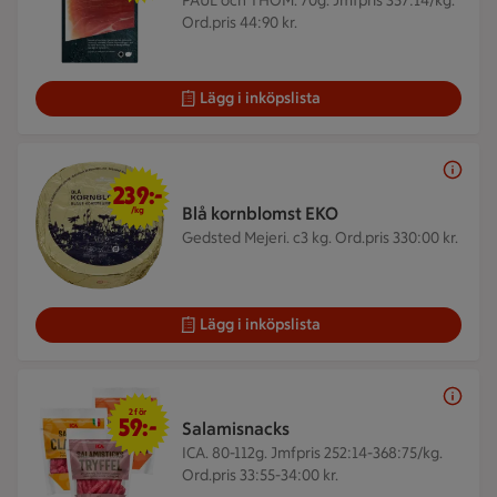
PAUL och THOM. 70g.
Jmfpris 357:14/kg.
Ord.pris 44:90 kr.
Lägg i inköpslista
239 kr/kg
239:-
Blå kornblomst EKO
/kg
Gedsted Mejeri. c3 kg.
Ord.pris 330:00 kr.
Lägg i inköpslista
2 för 59 kr
2 för
59:-
Salamisnacks
ICA. 80-112g.
Jmfpris 252:14-368:75/kg.
Ord.pris 33:55-34:00 kr.