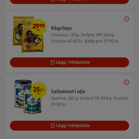
29,90 kr/st
29
90
Rågchips
/st
Linkosuo. 150g.
Jmfpris 199:33/kg.
Ord.pris 40:60 kr. 30dgr.pris 29:90 kr.
Lägg i inköpslista
25 kr/st
25:-
Salladsost i olja
/st
Apetina. 265 g.
Jmfpris 94:34/kg. Ord.pris
39:00 kr.
Lägg i inköpslista