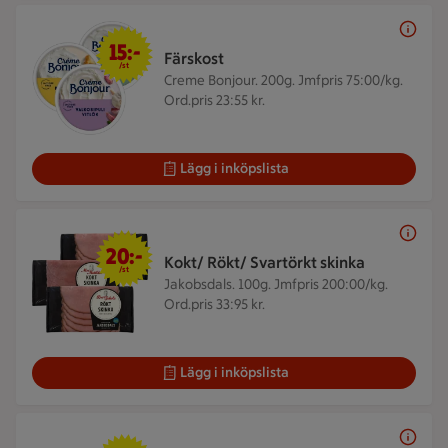
15 kr/st
15:-
Färskost
/st
Creme Bonjour. 200g.
Jmfpris 75:00/kg.
Ord.pris 23:55 kr.
Lägg i inköpslista
20 kr/st
20:-
Kokt/ Rökt/ Svartörkt skinka
/st
Jakobsdals. 100g.
Jmfpris 200:00/kg.
Ord.pris 33:95 kr.
Lägg i inköpslista
15 kr/st