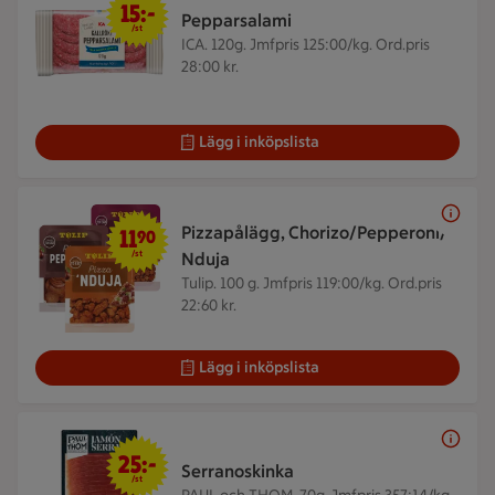
15:-
Pepparsalami
/st
ICA. 120g.
Jmfpris 125:00/kg. Ord.pris
28:00 kr.
Lägg i inköpslista
11,90 kr/st
Pizzapålägg, Chorizo/Pepperoni/
11
90
/st
Nduja
Tulip. 100 g.
Jmfpris 119:00/kg. Ord.pris
22:60 kr.
Lägg i inköpslista
25 kr/st
25:-
Serranoskinka
/st