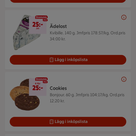
25 kr/st
25:-
Ädelost
/st
Kvibille. 140 g.
Jmfpris 178:57/kg. Ord.pris
34:00 kr.
Lägg i inköpslista
4 för 25 kr
4 för
25:-
Cookies
Bonjour. 60 g.
Jmfpris 104:17/kg. Ord.pris
12:20 kr.
Lägg i inköpslista