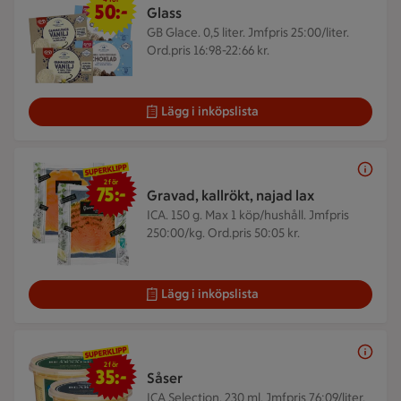
50:-
Glass
GB Glace. 0,5 liter.
Jmfpris 25:00/liter.
Ord.pris 16:98-22:66 kr.
Lägg i inköpslista
2 för 75 kr
2 för
75:-
Gravad, kallrökt, najad lax
ICA. 150 g.
Max 1 köp/hushåll. Jmfpris
250:00/kg. Ord.pris 50:05 kr.
Lägg i inköpslista
2 för 35 kr
2 för
35:-
Såser
ICA Selection. 230 ml.
Jmfpris 76:09/liter.