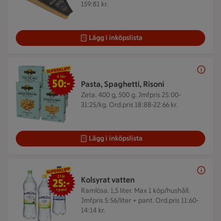
159:81 kr.
Lägg i inköpslista
4 för 50 kr
4 för
50:-
Pasta, Spaghetti, Risoni
Zeta. 400 g, 500 g.
Jmfpris 25:00-
31:25/kg. Ord.pris 18:88-22:66 kr.
Lägg i inköpslista
3 för 25 kr
3 för
Kolsyrat vatten
25:-
Ramlösa. 1,5 liter.
Max 1 köp/hushåll.
+pant
Jmfpris 5:56/liter + pant. Ord.pris 11:60-
14:14 kr.