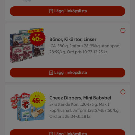
Lägg i inköpslista
6 för 40 kr
6 för
40:-
Bönor, Kikärtor, Linser
ICA. 380 g.
Jmfpris 28:99/kg utan spad,
28:99/kg. Ord.pris 10:77-12:25 kr.
Lägg i inköpslista
2 för 45 kr
2 för
Cheez Dippers, Mini Babybel
45:-
Skrattande Kon. 120-175 g.
Max 1
köp/hushåll. Jmfpris 128:57-187:50/kg.
Ord.pris 28:34-31:18 kr.
Lägg i inköpslista