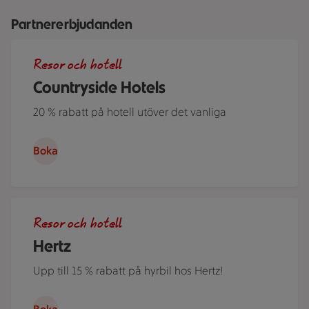
Partnererbjudanden
Roserrsbergs slottshotell, ett av de hotell som ingår i Cou
Resor och hotell
Countryside Hotels
20 % rabatt på hotell utöver det vanliga
Boka
Ett par står i ett somrigt Sverige lutade över motorhuven på
Resor och hotell
Hertz
Upp till 15 % rabatt på hyrbil hos Hertz!