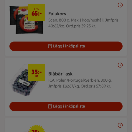
2 för 65 kr
2 för
65:-
Falukorv
Scan. 800 g.
Max 1 köp/hushåll. Jmfpris
40:62/kg. Ord.pris 39:25 kr.
Lägg i inköpslista
35 kr/st
35:-
Blåbär i ask
/st
ICA. Polen/Portugal/Serbien. 300 g.
Jmfpris 116:67/kg. Ord.pris 57:89 kr.
Lägg i inköpslista
25 kr/st