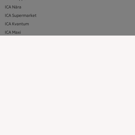
ICA Nära
ICA Supermarket
ICA Kvantum
ICA Maxi
Utvalda leverantörer
Annonsera
Jobba på ICA
Hållbarhet
ICA Stiftelsen
En god morgondag
Kundservice
Reklamera
Återkallelser
Spärra eller beställ nytt ICA-kort