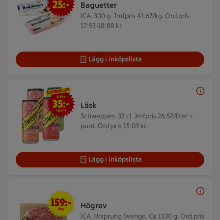
25:-
Baguetter
ICA. 300 g.
Jmfpris 41:67/kg. Ord.pris
17:93-18:88 kr.
Lägg i inköpslista
4 för 35 kr
4 för
35:-
Läsk
+pant
Schweppes. 33 cl.
Jmfpris 26:52/liter +
pant. Ord.pris 15:09 kr.
Lägg i inköpslista
159 kr/kg
159:-
Högrev
/kg
ICA. Ursprung Sverige. Ca 1100 g.
Ord.pris