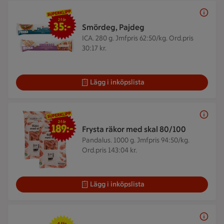
2 för 35 kr
2 för
35:-
Smördeg, Pajdeg
ICA. 280 g.
Jmfpris 62:50/kg. Ord.pris
30:17 kr.
Lägg i inköpslista
2 för 189 kr
2 för
189:-
Frysta räkor med skal 80/100
Pandalus. 1000 g.
Jmfpris 94:50/kg.
Ord.pris 143:04 kr.
Lägg i inköpslista
4 för 50 kr
4 för