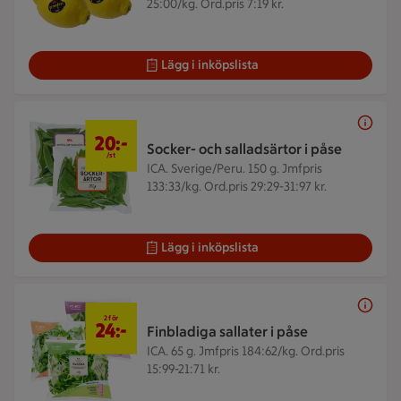
25:00/kg. Ord.pris 7:19 kr.
Lägg i inköpslista
20 kr/st
20:-
Socker- och salladsärtor i påse
/st
ICA. Sverige/Peru. 150 g.
Jmfpris
133:33/kg. Ord.pris 29:29-31:97 kr.
Lägg i inköpslista
2 för 24 kr
2 för
24:-
Finbladiga sallater i påse
ICA. 65 g.
Jmfpris 184:62/kg. Ord.pris
15:99-21:71 kr.