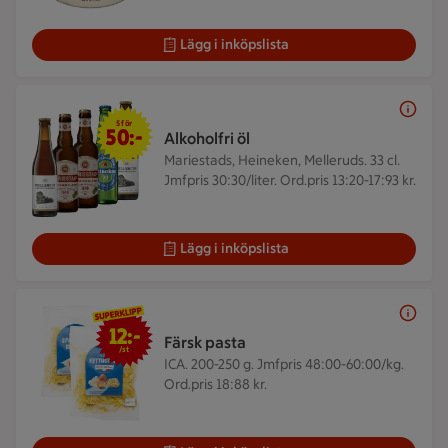
Lägg i inköpslista
5 för 50 kr
5 för
50:-
Alkoholfri öl
Mariestads, Heineken, Melleruds. 33 cl.
Jmfpris 30:30/liter. Ord.pris 13:20-17:93 kr.
Lägg i inköpslista
12 kr/st
12:-
Färsk pasta
/st
ICA. 200-250 g.
Jmfpris 48:00-60:00/kg.
Ord.pris 18:88 kr.