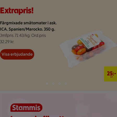
Bakgrund för extrapris
Visar 47 erbjudanden
Bildspel med 4 bilder.
Extrapris!
Färgmixade småtomater i ask.
ICA. Spanien/Marocko. 350 g.
Jmfpris 71:43/kg. Ord.pris
32:29 kr.
Visa erbjudande
25 kr/st
25:-
/st
Bild 1 av 4
Bild 2 av 4
Bild 3 av 4
Bild 4 av 4
Visar bild 1 av 4