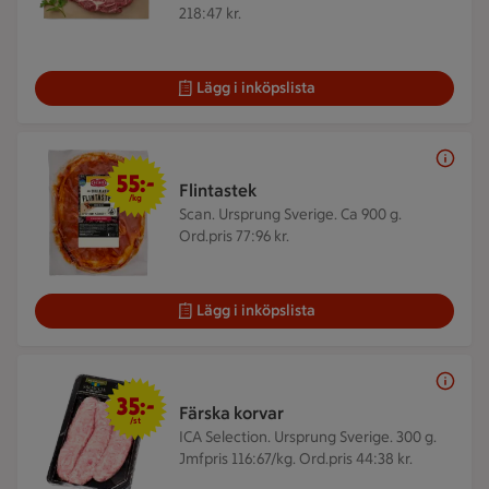
218:47 kr.
Lägg i inköpslista
55 kr/kg
55:-
Flintastek
/kg
Scan. Ursprung Sverige. Ca 900 g.
Ord.pris 77:96 kr.
Lägg i inköpslista
35 kr/st
35:-
Färska korvar
/st
ICA Selection. Ursprung Sverige. 300 g.
Jmfpris 116:67/kg. Ord.pris 44:38 kr.