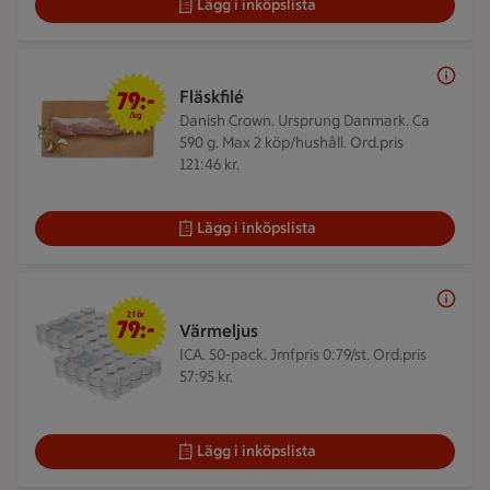
Lägg i inköpslista
79 kr/kg
79:-
Fläskfilé
/kg
Danish Crown. Ursprung Danmark. Ca
590 g.
Max 2 köp/hushåll. Ord.pris
121:46 kr.
Lägg i inköpslista
2 för 79 kr
2 för
79:-
Värmeljus
ICA. 50-pack.
Jmfpris 0:79/st. Ord.pris
57:95 kr.
Lägg i inköpslista