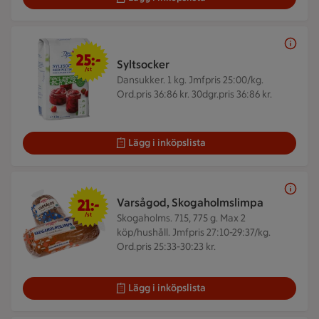
25 kr/st
25:-
Syltsocker
/st
Dansukker. 1 kg.
Jmfpris 25:00/kg.
Ord.pris 36:86 kr. 30dgr.pris 36:86 kr.
Lägg i inköpslista
21 kr/st
21:-
Varsågod, Skogaholmslimpa
/st
Skogaholms. 715, 775 g.
Max 2
köp/hushåll. Jmfpris 27:10-29:37/kg.
Ord.pris 25:33-30:23 kr.
Lägg i inköpslista