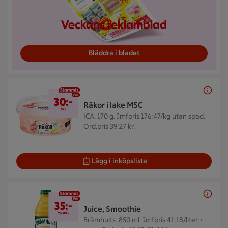
Veckans reklamblad
Bläddra i bladet
30 kr/st
30:-
Räkor i lake MSC
/st
ICA. 170 g.
Jmfpris 176:47/kg utan spad.
Ord.pris 39:27 kr.
Lägg i inköpslista
Pris kan inte visas.
35:-
Juice, Smoothie
+pant
Brämhults. 850 ml.
Jmfpris 41:18/liter +