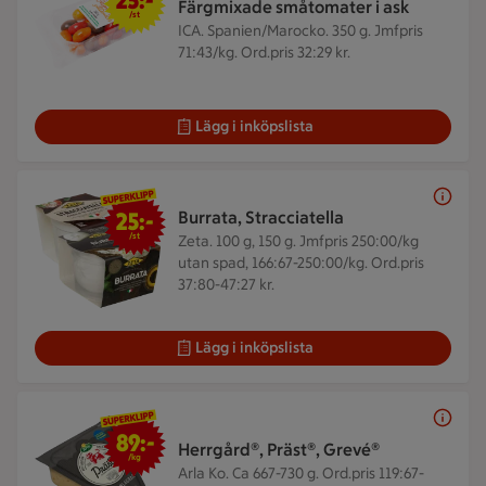
25:-
Färgmixade småtomater i ask
/st
ICA. Spanien/Marocko. 350 g.
Jmfpris
71:43/kg. Ord.pris 32:29 kr.
Lägg i inköpslista
25 kr/st
25:-
Burrata, Stracciatella
/st
Zeta. 100 g, 150 g.
Jmfpris 250:00/kg
utan spad, 166:67-250:00/kg. Ord.pris
37:80-47:27 kr.
Lägg i inköpslista
89 kr/kg
89:-
Herrgård®, Präst®, Grevé®
/kg
Arla Ko. Ca 667-730 g.
Ord.pris 119:67-