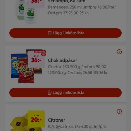
38:-
Schampo, Balsam
Barnängen. 250 ml.
Jmfpris 76:00/liter.
Ord.pris 27:95-30:95 kr.
Lägg i inköpslista
2 för 36 kr
2 för
36:-
Chokladpåsar
Cloetta. 150-200 g.
Jmfpris 90:00-
120:00/kg. Ord.pris 26:58-33:36 kr.
Lägg i inköpslista
4 för 20 kr
4 för
20:-
Citroner
ICA. Sydafrika. 175-200 g.
Jmfpris