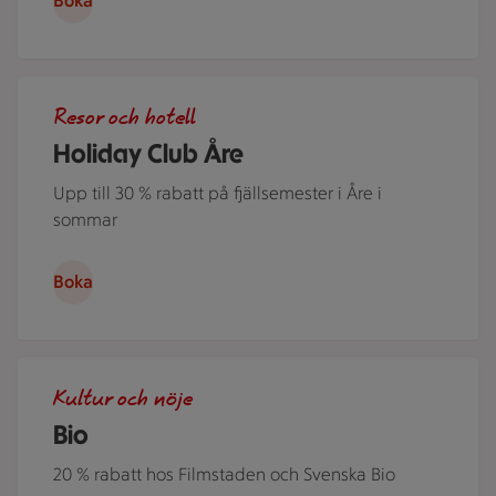
Boka
Flera personer i kajak på Åresjön en härlig sommardag. Jus
Resor och hotell
Holiday Club Åre
Upp till 30 % rabatt på fjällsemester i Åre i
sommar
Boka
Människor i en nedsläckt biosalong.
Kultur och nöje
Bio
20 % rabatt hos Filmstaden och Svenska Bio