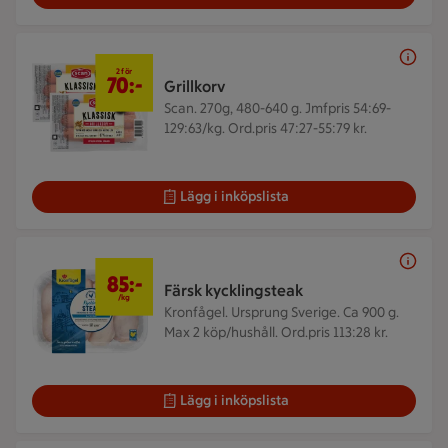
2 för 70 kr
2 för
70:-
Grillkorv
Scan. 270g, 480-640 g.
Jmfpris 54:69-
129:63/kg. Ord.pris 47:27-55:79 kr.
Lägg i inköpslista
85 kr/kg
85:-
Färsk kycklingsteak
/kg
Kronfågel. Ursprung Sverige. Ca 900 g.
Max 2 köp/hushåll. Ord.pris 113:28 kr.
Lägg i inköpslista