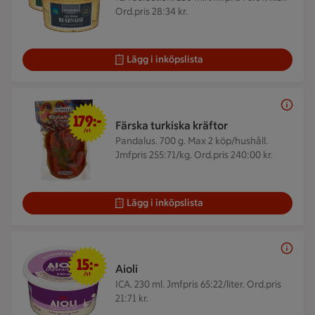
Ord.pris 28:34 kr.
Lägg i inköpslista
179 kr/st
179:-
Färska turkiska kräftor
/st
Pandalus. 700 g.
Max 2 köp/hushåll.
Jmfpris 255:71/kg. Ord.pris 240:00 kr.
Lägg i inköpslista
15 kr/st
15:-
Aioli
/st
ICA. 230 ml.
Jmfpris 65:22/liter. Ord.pris
21:71 kr.