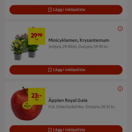
Lägg i inköpslista
29,90 kr/st
29
90
Minicyklamen, Krysantemum
/st
Jmfpris 29:90/st. Ord.pris 59:90 kr.
Lägg i inköpslista
23 kr/kg
23:-
Äpplen Royal Gala
/kg
ICA. Chile/Sydafrika.
Ord.pris 28:51 kr.
Lägg i inköpslista