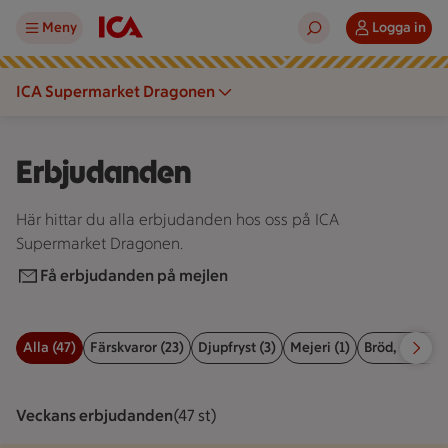
Meny
Logga in
ICA Supermarket Dragonen
Erbjudanden
Här hittar du alla erbjudanden hos oss på ICA
Supermarket Dragonen.
Få erbjudanden på mejlen
Alla (47)
Färskvaror (23)
Djupfryst (3)
Mejeri (1)
Bröd, kex & b
Filter för erbjudanden
Veckans erbjudanden
Visar 47 st stycken
(47 st)