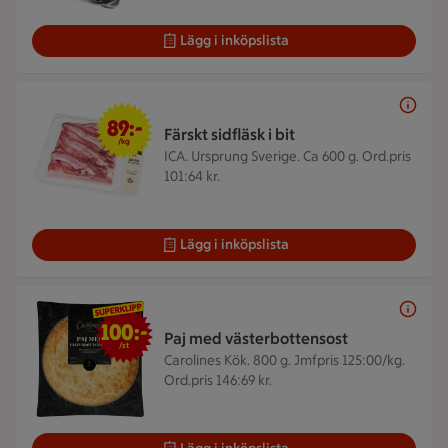
Lägg i inköpslista
89 kr/kg
89:-
Färskt sidfläsk i bit
/kg
ICA. Ursprung Sverige. Ca 600 g.
Ord.pris
101:64 kr.
Lägg i inköpslista
100 kr/st
100:-
Paj med västerbottensost
/st
Carolines Kök. 800 g.
Jmfpris 125:00/kg.
Ord.pris 146:69 kr.