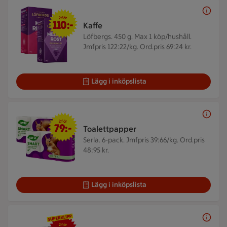
2 för 110 kr
2 för
110:-
Kaffe
Löfbergs. 450 g.
Max 1 köp/hushåll.
Jmfpris 122:22/kg. Ord.pris 69:24 kr.
Lägg i inköpslista
2 för 79 kr
2 för
79:-
Toalettpapper
Serla. 6-pack.
Jmfpris 39:66/kg. Ord.pris
48:95 kr.
Lägg i inköpslista
2 för 25 kr
2 för