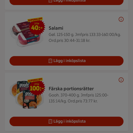
Lägg i inköpslista
2 för 40 kr
2 för
40:-
Salami
Gøl. 125-150 g.
Jmfpris 133:33-160:00/kg.
Ord.pris 30:44-31:18 kr.
Lägg i inköpslista
2 för 100 kr
2 för
100:-
Färska portionsrätter
Gooh. 370-400 g.
Jmfpris 125:00-
135:14/kg. Ord.pris 73:77 kr.
Lägg i inköpslista