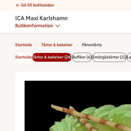
Gå till butikssidan
Pärontårta | Catering ICA Maxi Karlshamn
ICA Maxi Karlshamn
Butiksinformation
Startsida
Tårtor & bakelser
Pärontårta
Startsida
Tårtor & bakelser (24)
Bufféer (6)
Smörgåstårtor (11)
La