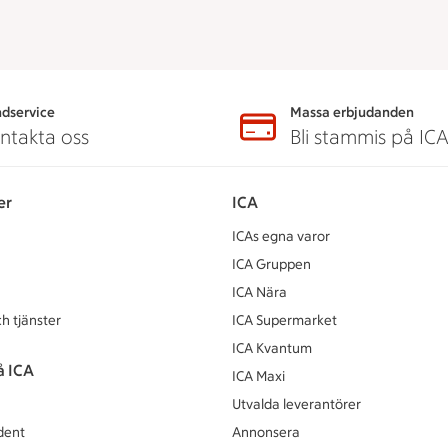
dservice
Massa erbjudanden
ntakta oss
Bli stammis på IC
er
ICA
ICAs egna varor
ICA Gruppen
ICA Nära
h tjänster
ICA Supermarket
ICA Kvantum
å ICA
ICA Maxi
Utvalda leverantörer
dent
Annonsera