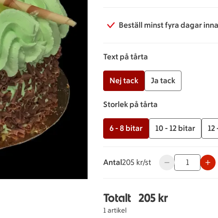
Beställ minst fyra dagar inn
Text på tårta
Nej tack
Ja tack
Storlek på tårta
6 - 8 bitar
10 - 12 bitar
12 
Antal
205 kronor styck
205 kr/st
Använd knapparna
Totalt
205 kr
Totalt 1 stycken Päront
1 artikel