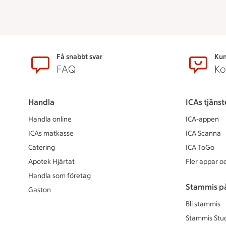
Sidfot
Få snabbt svar
Kun
FAQ
Ko
Handla
ICAs tjänst
Handla online
ICA-appen
ICAs matkasse
ICA Scanna
Catering
ICA ToGo
Apotek Hjärtat
Fler appar oc
Handla som företag
Stammis p
Gaston
Bli stammis
Stammis Stu