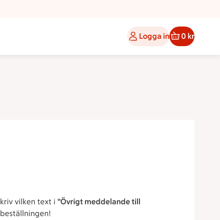
Logga in
0 kr
riv vilken text i
"Övrigt meddelande till
beställningen!