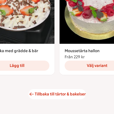
ka med grädde & bär
Moussetårta hallon
4.76 kronor
Från 229 kr
Från 229 kronor
Lägg till
Välj variant
Tillbaka till tårtor & bakelser