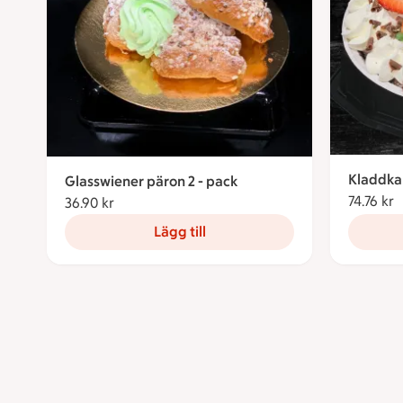
Kladdka
Glasswiener päron 2 - pack
74.76 kr
7
36.90 kr
36.90 kronor
Lägg till