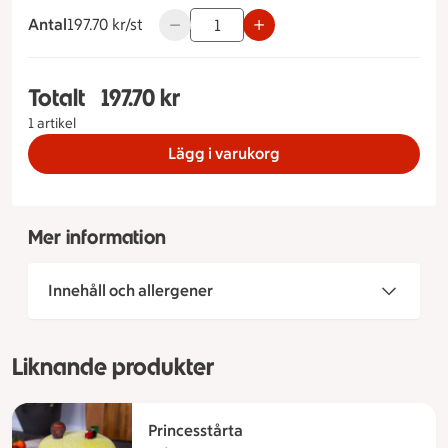
Antal
197.70 kronor styck
197.70 kr/st
Använd knapparna för att minska eller ö
Totalt
197.70 kr
Totalt 1 stycken Budapesttårta Storlek på tårta 6
1 artikel
Lägg i varukorg
Mer information
Innehåll och allergener
Liknande produkter
Princesstårta