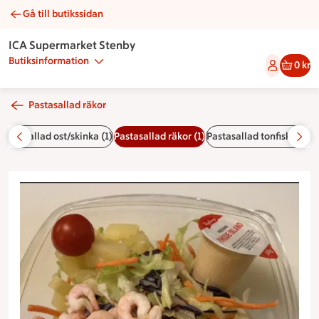
Gå till butikssidan
Pastasallad räkor | Catering ICA Supermarket Stenby
ICA Supermarket Stenby
Butiksinformation
0 kr
Pastasallad räkor
Pastasallad ost/skinka (1)
Pastasallad räkor (1)
Pastasallad tonfisk (1)
Bul