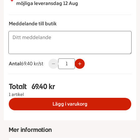
möjliga leveransdag 12 Aug
Meddelande till butik
Antal
69.40 kronor styck
69.40 kr/st
Använd knapparna för att minska eller ök
Totalt
69.40 kr
Totalt 1 stycken Pastasallad räkor, 69.40 kronor
1 artikel
Lägg i varukorg
Mer information