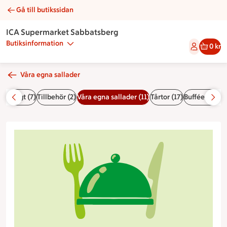
Gå till butikssidan
Feta & melonsallad | Catering ICA Supermarket Sabbatsberg
ICA Supermarket Sabbatsberg
Butiksinformation
0 kr
Våra egna sallader
nfärdigt (7)
Tillbehör (2)
Våra egna sallader (11)
Tårtor (17)
Bufféer (15)
S