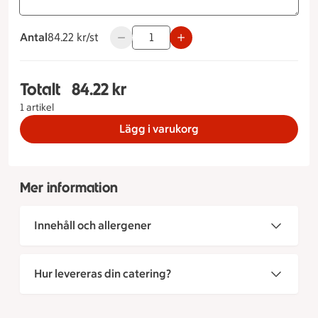
Antal
84.22 kronor styck
84.22 kr/st
Använd knapparna för att minska eller ök
Totalt
84.22 kr
Totalt 1 stycken Feta & Melonsallad, 84.22 krono
1 artikel
Lägg i varukorg
Mer information
Innehåll och allergener
Hur levereras din catering?