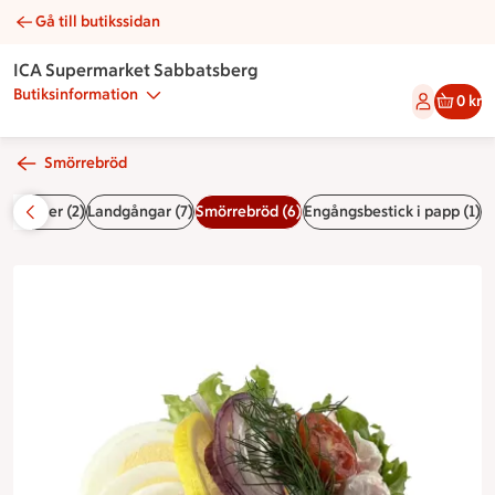
Gå till butikssidan
Smörrebröd skagen | Catering ICA Supermarket Sabbatsberg
ICA Supermarket Sabbatsberg
Butiksinformation
0 kr
Smörrebröd
 kanapéer (2)
Landgångar (7)
Smörrebröd (6)
Engångsbestick i papp (1)