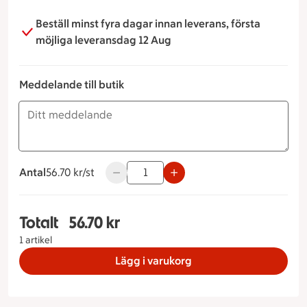
Beställ minst fyra dagar innan leverans, första
möjliga leveransdag 12 Aug
Meddelande till butik
Antal
56.70 kronor styck
56.70 kr/st
Använd knapparna för att minska eller ök
Totalt
56.70 kr
Totalt 1 stycken Smörrebröd Skagen, 56.70 kron
1 artikel
Lägg i varukorg