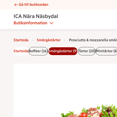
Gå till butikssidan
Prosciutto & mozzarella smörgåstårta | Catering ICA Nära Nä
ICA Nära Näsbydal
Butiksinformation
Startsida
Smörgåstårtor
Prosciutto & mozzarella smö
Startsida
Bufféer (16)
Smörgåstårtor (9)
Tårtor (20)
Minitårtor (8