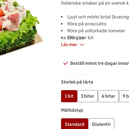
Italienska smaker på en svensk k
Ljust och mörkt bröd (kvaring
Röra på prosciutto
Röra på soltorkade tomater
ca 350 g per bit
Olivröra
Läs mer
Toppad med prosciutto och mi
svarta oliver
Beställ minst tre dagar inna
Storlek på tårta
1 bit
3 bitar
6 bitar
9 b
Måltidstyp
Standard
Glutenfri