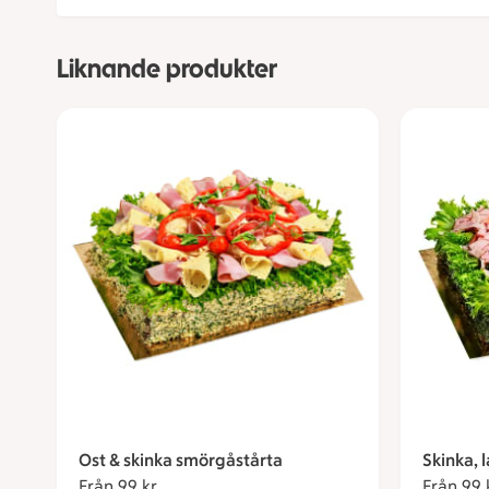
Liknande produkter
Ost & skinka smörgåstårta
Skinka, 
Från 99 kr
Från 99 kronor
Från 99 