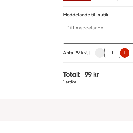
Meddelande till butik
Antal
99 kronor styck
99 kr/st
Använd knapparna 
Totalt
99 kr
Totalt 1 stycken Prosc
1 artikel