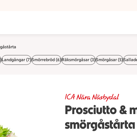
sbydal
rgåstårta
)
Landgångar (7)
Smörrebröd (6)
Räksmörgåsar (3)
Smörgåsar (5)
Sallade
ICA Nära Näsbydal
Prosciutto & 
smörgåstårta