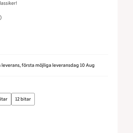
lassiker!
)
ni mozzarella, strimlade soltorkade tomater och
n leverans, första möjliga leveransdag 10 Aug
itar
12 bitar