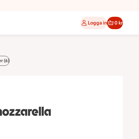
Logga in
0 kr
r (6)
mozzarella