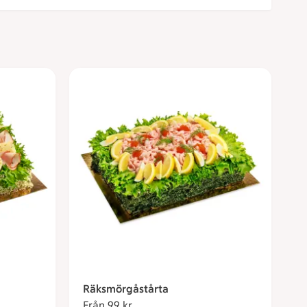
Räksmörgåstårta
Från 99 kr
Från 99 kronor