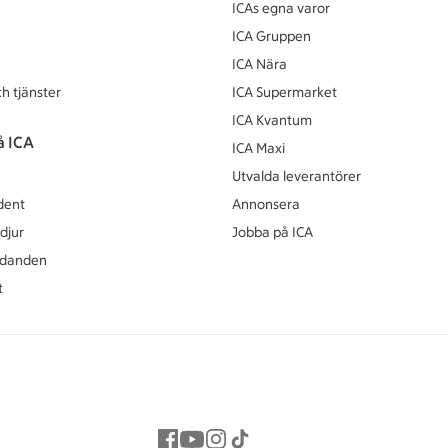
ICAs egna varor
ICA Gruppen
ICA Nära
h tjänster
ICA Supermarket
ICA Kvantum
å ICA
ICA Maxi
Utvalda leverantörer
dent
Annonsera
djur
Jobba på ICA
udanden
t