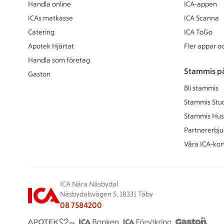
Handla online
ICA-appen
ICAs matkasse
ICA Scanna
Catering
ICA ToGo
Apotek Hjärtat
Fler appar oc
Handla som företag
Stammis p
Gaston
Bli stammis
Stammis Stu
Stammis Hus
Partnererbj
Våra ICA-kor
ICA Nära Näsbydal
Näsbydalsvägen 5, 18331 Täby
08 7584200