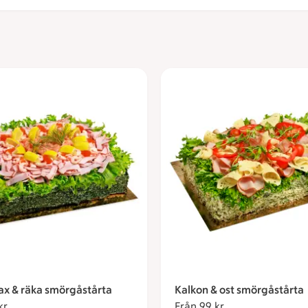
lax & räka smörgåstårta
Kalkon & ost smörgåstårta
kr
Från 99 kronor
Från 99 kr
Från 99 kronor