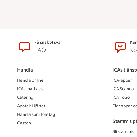
Sidfot
Få snabbt svar
Kun
FAQ
Ko
Handla
ICAs tjänst
Handla online
ICA-appen
ICAs matkasse
ICA Scanna
Catering
ICA ToGo
Apotek Hjärtat
Fler appar oc
Handla som företag
Stammis p
Gaston
Bli stammis