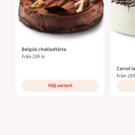
Belgisk chokladtårta
Från 239 kr
Från 239 kronor
Carrot l
Från 259
Välj variant