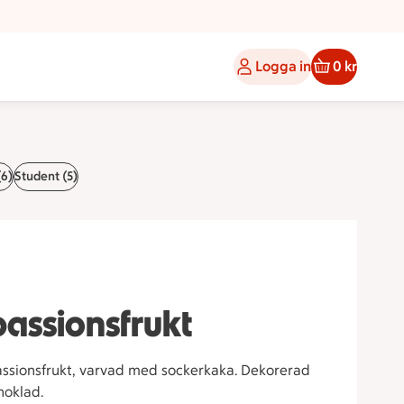
Logga in
0 kr
(6)
Student (5)
assionsfrukt
assionsfrukt, varvad med sockerkaka. Dekorerad
hoklad.