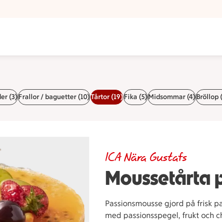
er (3)
Frallor / baguetter (10)
Tårtor (19)
Fika (5)
Midsommar (4)
Bröllop 
ICA Nära Gustafs
Moussetårta p
Passionsmousse gjord på frisk p
med passionsspegel, frukt och c