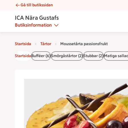
Gå till butikssidan
Moussetårta passionsfrukt | Catering ICA Nära Gustafs
ICA Nära Gustafs
Butiksinformation
Startsida
Tårtor
Moussetårta passionsfrukt
Startsida
Bufféer (6)
Smörgåstårtor (2)
Stubbar (2)
Matiga sallad