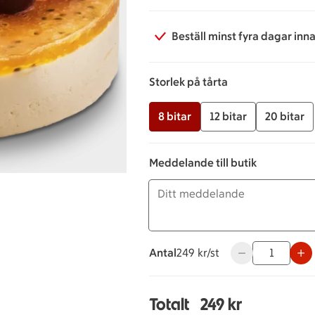
Beställ minst fyra dagar inn
Storlek på tårta
8 bitar
12 bitar
20 bitar
Meddelande till butik
Antal
249 kronor styck
249 kr/st
Använd knapparna
Totalt
249 kr
Totalt 1 stycken Mouss