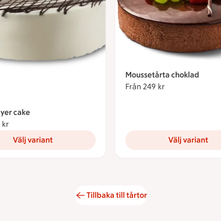
Moussetårta choklad
Från 249 kr
Från 249 kronor
ayer cake
 kr
Från 259 kronor
Välj variant
Välj variant
Tillbaka till tårtor