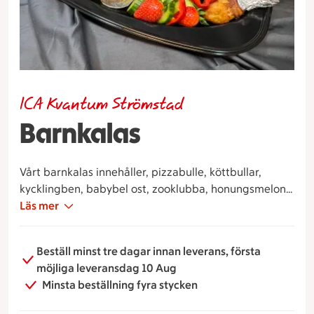
ICA Kvantum Strömstad
Barnkalas
Vårt barnkalas innehåller, pizzabulle, köttbullar,
kycklingben, babybel ost, zooklubba, honungsmelon,
jordgubbar, gurka, spetspaprika.
Läs mer
Beställ minst tre dagar innan leverans, första
möjliga leveransdag 10 Aug
Minsta beställning fyra stycken