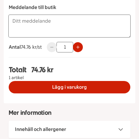
Meddelande till butik
Antal
74.76 kronor styck
74.76 kr/st
Använd knapparna för att minska eller ök
Totalt
74.76 kr
Totalt 1 stycken Barnkalas, 74.76 kronor
1 artikel
Lägg i varukorg
Mer information
Innehåll och allergener