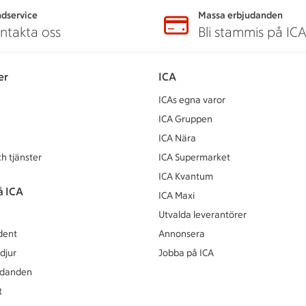
dservice
Massa erbjudanden
ntakta oss
Bli stammis på IC
er
ICA
ICAs egna varor
ICA Gruppen
ICA Nära
h tjänster
ICA Supermarket
ICA Kvantum
å ICA
ICA Maxi
Utvalda leverantörer
dent
Annonsera
djur
Jobba på ICA
udanden
t