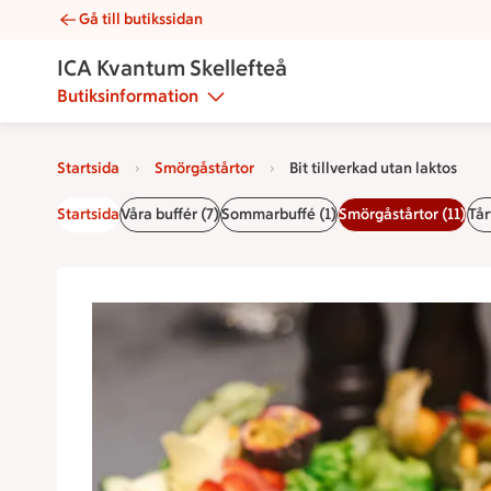
Gå till butikssidan
Bit tillverkad utan laktos | Catering ICA Kvantum Skellefteå
ICA Kvantum Skellefteå
Butiksinformation
Startsida
Smörgåstårtor
Bit tillverkad utan laktos
Startsida
Våra buffér (7)
Sommarbuffé (1)
Smörgåstårtor (11)
Tår