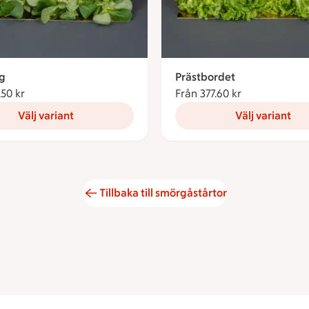
rg
Prästbordet
.50 kr
Från 519.50 kronor
Från 377.60 kr
Från 377.60 k
Välj variant
Välj variant
Tillbaka till smörgåstårtor