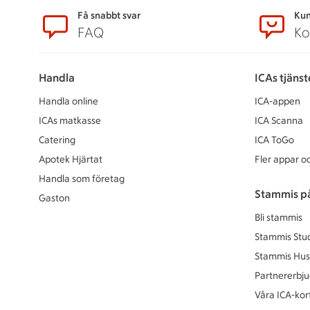
Sidfot
Få snabbt svar
Kun
FAQ
Ko
Handla
ICAs tjänst
Handla online
ICA-appen
ICAs matkasse
ICA Scanna
Catering
ICA ToGo
Apotek Hjärtat
Fler appar oc
Handla som företag
Stammis p
Gaston
Bli stammis
Stammis Stu
Stammis Hus
Partnererbj
Våra ICA-kor