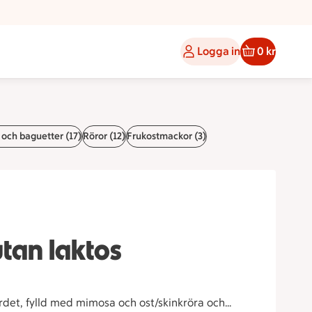
Logga in
0 kr
 och baguetter (17)
Röror (12)
Frukostmackor (3)
 utan laktos
rdet, fylld med mimosa och ost/skinkröra och