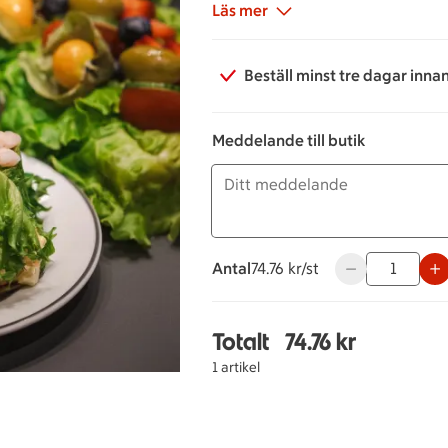
toppad med skinka, ost och räko
Läs mer
Skriv en kommentar om annat ö
Beställ minst tre dagar inna
Meddelande till butik
Antal
74.76 kronor styck
74.76 kr/st
Använd knapparn
Totalt
74.76 kr
Totalt 1 stycken Bit til
1 artikel