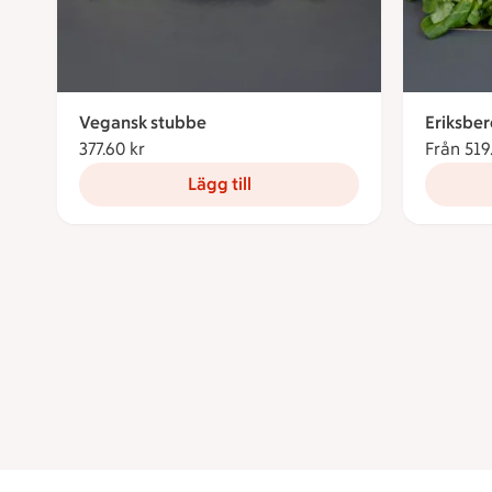
Vegansk stubbe
Eriksbe
377.60 kr
377.60 kronor
Från 519
Lägg till