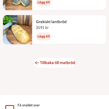
Lägg till
Grekiskt lantbröd
35.91 kr
35.91 kronor
Lägg till
Tillbaka till matbröd
Sidfot
Få snabbt svar