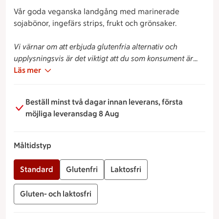
Vår goda veganska landgång med marinerade
sojabönor, ingefärs strips, frukt och grönsaker.
Vi värnar om att erbjuda glutenfria alternativ och
upplysningsvis är det viktigt att du som konsument är
medveten om att all tillverkning sker i en miljö där
Läs mer
råvaror med gluten naturligt förekommer.
Beställ minst två dagar innan leverans, första
möjliga leveransdag 8 Aug
Måltidstyp
Standard
Glutenfri
Laktosfri
Gluten- och laktosfri