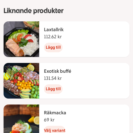
Liknande produkter
Laxtallrik
112.62 kr
112.62 kronor
Lägg till
Exotisk buffé
131.54 kr
131.54 kronor
Lägg till
Räkmacka
69 kr
69 kronor
Välj variant