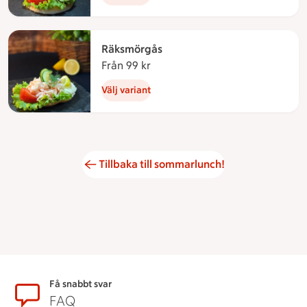
Räksmörgås
Från 99 kr
Från 99 kronor
Välj variant
Tillbaka till sommarlunch!
Sidfot
Få snabbt svar
FAQ