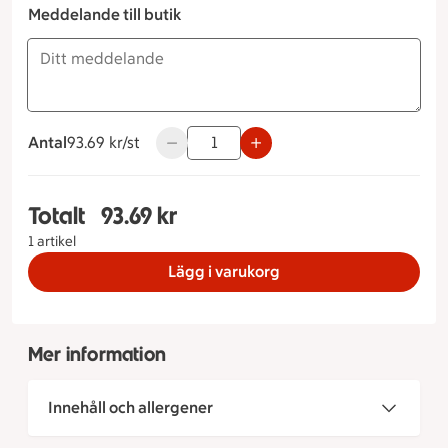
Meddelande till butik
Antal
93.69 kronor styck
93.69 kr/st
Använd knapparna för att minska eller ök
Totalt
93.69 kr
Totalt 1 stycken Vegansk landgång Måltidstyp S
1 artikel
Lägg i varukorg
Mer information
Innehåll och allergener