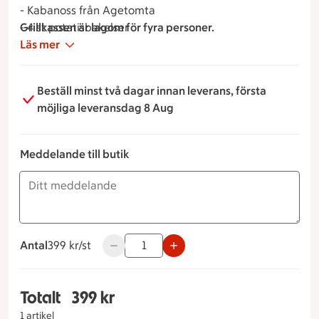
- Kabanoss från Agetomta
- 4 st potatisbakelser
Grillkassen är lagom för fyra personer.
- Spetskål med brynt smör
Läs mer
- Majskolvar med jalapeno
- Vår egen bearnaisesås
Beställ minst två dagar innan leverans, första
möjliga leveransdag 8 Aug
Meddelande till butik
Antal
399 kronor styck
399 kr/st
Använd knapparna för att minska eller öka
Totalt
399 kr
Totalt 1 stycken Grillkasse, 399 kronor
1 artikel