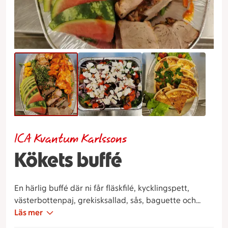
ICA Kvantum Karlssons
Kökets buffé
En härlig buffé där ni får fläskfilé, kycklingspett,
västerbottenpaj, grekisksallad, sås, baguette och
tillbehör
Läs mer