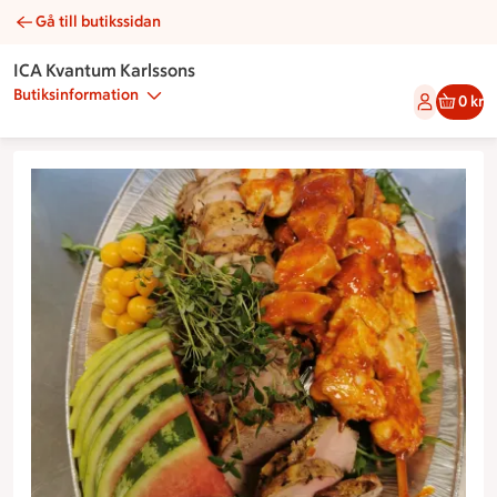
Gå till butikssidan
Kökets buffé | Catering ICA Kvantum Karlssons
ICA Kvantum Karlssons
Butiksinformation
0 kr