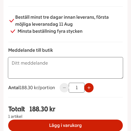
Beställ minst tre dagar innan leverans, första
möjliga leveransdag 11 Aug
Minsta beställning fyra stycken
Meddelande till butik
Antal
188.30 kronor per portion
188.30 kr/portion
Använd knapparna för att minska e
Totalt
188.30 kr
Totalt 1 stycken Värmlandsfatet, 188.30 kronor
1 artikel
Lägg i varukorg