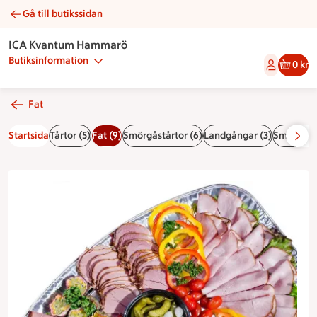
Gå till butikssidan
Värmlandsfatet | Catering ICA Kvantum Hammarö
ICA Kvantum Hammarö
Butiksinformation
0 kr
Fat
Startsida
Tårtor (5)
Fat (9)
Smörgåstårtor (6)
Landgångar (3)
Smörgåsar