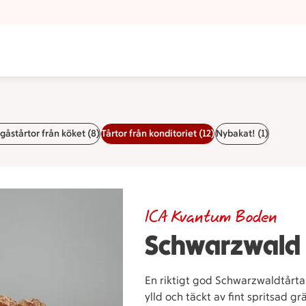
åstårtor från köket (8)
Tårtor från konditoriet (12)
Nybakat! (1)
ICA Kvantum Boden
Schwarzwald 
En riktigt god Schwarzwaldtårta
ylld och täckt av fint spritsad