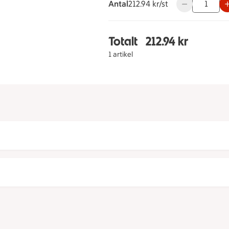
Antal
212.94 kronor styck
212.94 kr/st
Använd knappar
Totalt
212.94 kr
Totalt 1 stycken Schwar
1 artikel