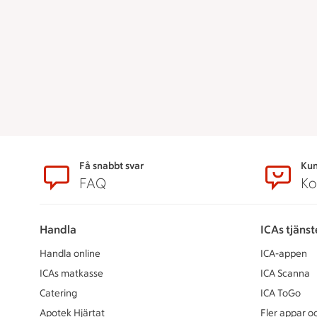
Sidfot
Få snabbt svar
Kun
FAQ
Ko
Handla
ICAs tjänst
Handla online
ICA-appen
ICAs matkasse
ICA Scanna
Catering
ICA ToGo
Apotek Hjärtat
Fler appar oc