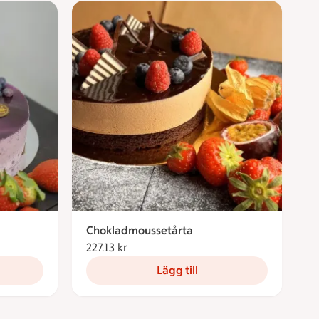
Chokladmoussetårta
227.13 kr
227.13 kronor
Lägg till