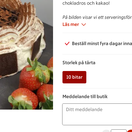
chokladros och kakao!
På bilden visar vi ett serveringsför
Läs mer
Beställ minst fyra dagar inn
Storlek på tårta
10 bitar
Meddelande till butik