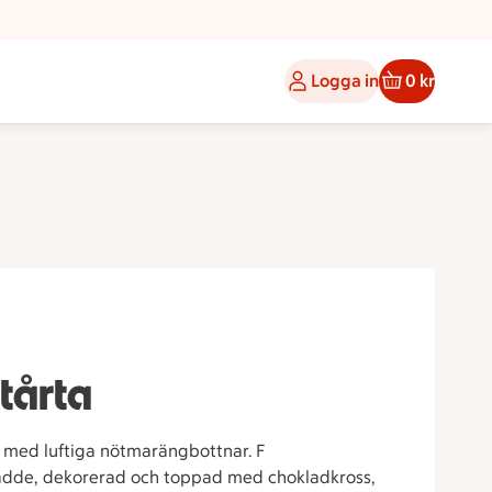
Logga in
0 kr
tårta
 med luftiga nötmarängbottnar. F
 grädde, dekorerad och toppad med chokladkross,