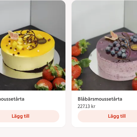
oussetårta
Blåbärsmoussetårta
227.13 kronor
227.13 kr
227.13 kronor
Lägg till
Lägg till