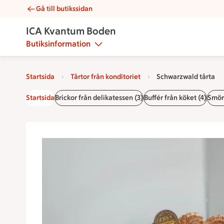
Gå till butikssidan
Schwarzwald tårta | Catering ICA Kvantum Boden
ICA Kvantum Boden
Butiksinformation
Startsida
Tårtor från konditoriet
Schwarzwald tårta
Startsida
Brickor från delikatessen (3)
Buffér från köket (4)
Smörg