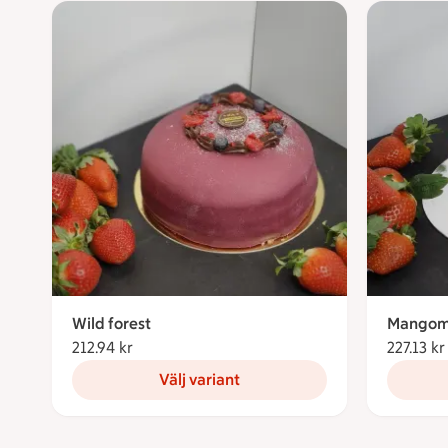
Wild forest
Mangom
212.94 kr
212.94 kronor
227.13 kr
Välj variant