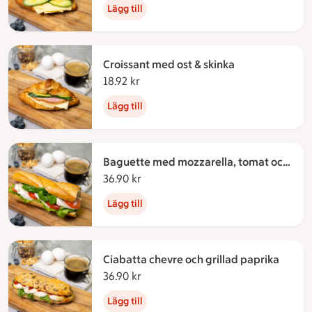
Lägg till
Croissant med ost & skinka
18.92 kr
18.92 kronor
Lägg till
Baguette med mozzarella, tomat och
pesto
36.90 kr
36.90 kronor
Lägg till
Ciabatta chevre och grillad paprika
36.90 kr
36.90 kronor
Lägg till