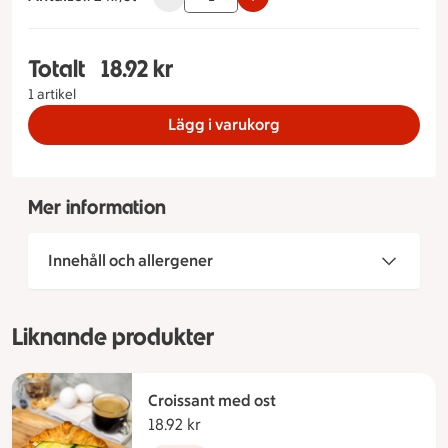
Totalt
18.92 kr
Totalt 1 stycken Yoghurtbägare med granola, 18
1 artikel
Lägg i varukorg
Mer information
Innehåll och allergener
Liknande produkter
Croissant med ost
18.92 kr
18.92 kronor