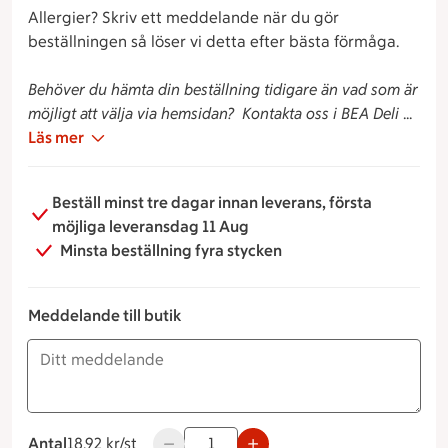
Allergier? Skriv ett meddelande när du gör
beställningen så löser vi detta efter bästa förmåga.
Behöver du hämta din beställning tidigare än vad som är
möjligt att välja via hemsidan? Kontakta oss i BEA Deli på
08-600 98 51 så ska vi se vad vi kan göra!
Läs mer
Beställ minst tre dagar innan leverans, första
möjliga leveransdag 11 Aug
Minsta beställning fyra stycken
Meddelande till butik
Antal
18.92 kronor styck
18.92 kr/st
Använd knapparna för att minska eller ök