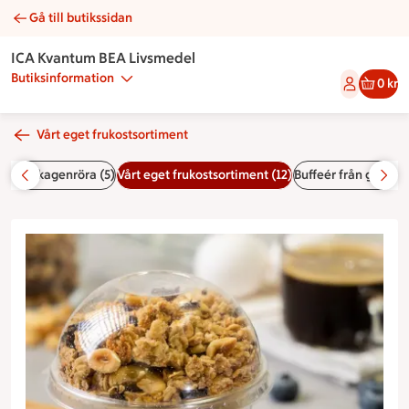
Gå till butikssidan
Yoghurtbägare med granola | Catering ICA Kvantum BEA Liv
ICA Kvantum BEA Livsmedel
Butiksinformation
0 kr
Vårt eget frukostsortiment
r och skagenröra (5)
Vårt eget frukostsortiment (12)
Buffeér från green hi