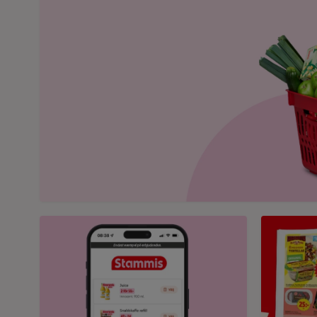
Bild på mobil som visar ICA appen
Bild på et