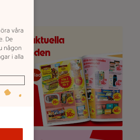
göra våra
eckans reklamblad
e våra aktuella
e. De
du någon
erbjudanden
gar i alla
eckans reklamblad
öd bakgrund med stor rosa splash, en mobilskärmvy som visa