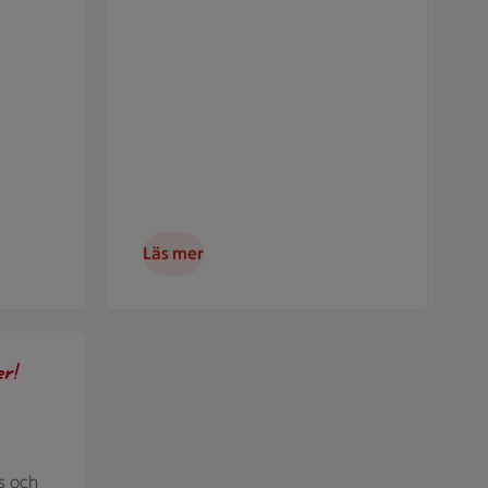
Läs mer
ljens favoriter hos oss. Bild på taco.
er!
s och