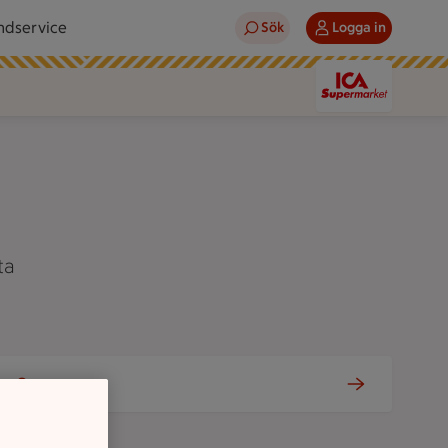
ndservice
Sök
Logga in
ta
Om oss