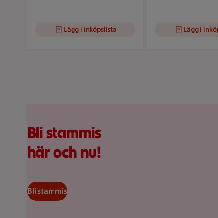
Lägg i inköpslista
Lägg i inkö
Visar bild 1 av 5
Kundkorg med varor
Bli stammis
här och nu!
Bli stammis