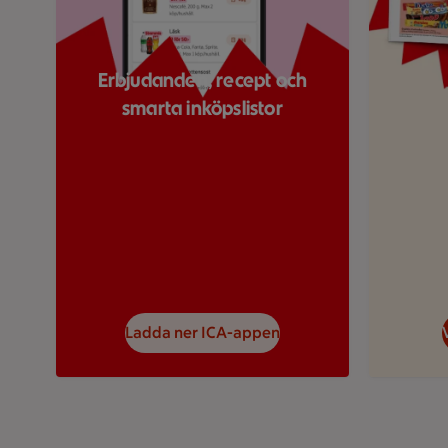
Erbjudanden, recept och
smarta inköpslistor
Ladda ner ICA-appen