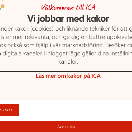
Välkommen till ICA
Vi jobbar med kakor
nder kakor (cookies) och liknande tekniker för att 
V
S
nster mer relevanta, och ge dig en bättre upplevels
ds också som hjälp i vår marknadsföring. Besöker 
 digitala kanaler i inloggat läge gäller dina inställnin
kanaler.
g
V
Läs mer om kakor på ICA
n kakor
R
Avvisa alla