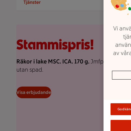
Tjänster
Vi anvä
Rosa bakgrund med rosa pond.
tjä
Stammispris!
använ
av våra
Räkor i lake MSC. ICA. 170 g.
Jmfpris 176:47/k
utan spad.
Visa erbjudande
Godkän