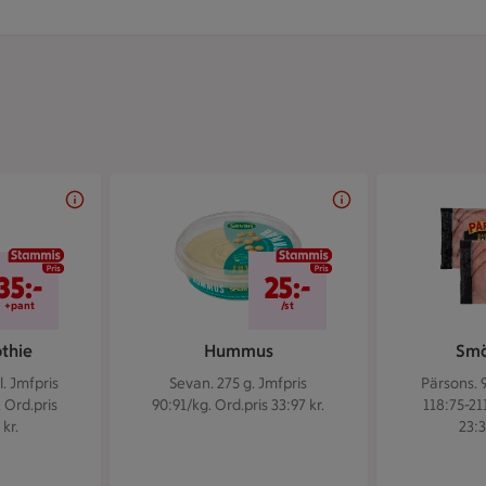
stänger klockan 22
35 kr/+pant
25 kr/st
35:-
25:-
+pant
/st
thie
Hummus
Smö
l.
Jmfpris
Sevan. 275 g.
Jmfpris
Pärsons. 
. Ord.pris
90:91/kg. Ord.pris 33:97 kr.
118:75-21
kr.
23:3