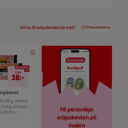
Prenumerera
Vill du få erbjudanden på mejl?
stammis
2 för 38 kr
2 för
38:-
rgåsmat
90-160 g.
Jmfpris
1:11/kg. Ord.pris
Få personliga
2-33:97 kr.
erbjudanden på
mejlen