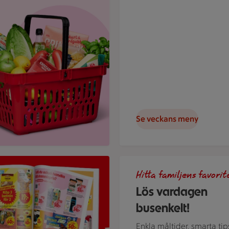
Se veckans meny
t reklamblad
Gör det busenkelt. Handla fami
Hitta familjens favorit
Lös vardagen
busenkelt!
Enkla måltider, smarta tip