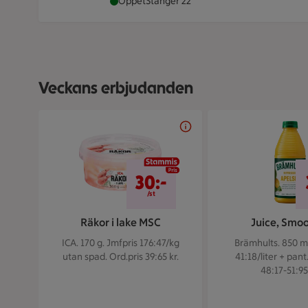
ICA Supermarket Sörberge är öppen nu, 
Öppet
Stänger 22
Veckans erbjudanden
Bildspel med 5 bilder.
30 kr/st
30:-
/st
Räkor i lake MSC
Juice, Smoo
ICA. 170 g.
Jmfpris 176:47/kg
Brämhults. 850 m
utan spad. Ord.pris 39:65 kr.
41:18/liter + pant
48:17-51:95 