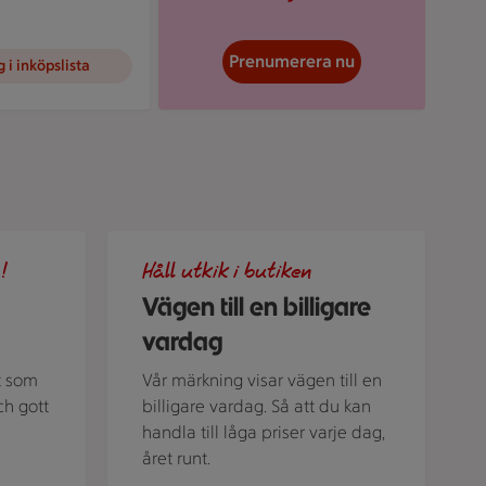
Prenumerera nu
 i inköpslista
liga veckomenyn
Illustration av Vägen till en billigare vardag
!
Håll utkik i butiken
Vägen till en billigare
vardag
t som
Vår märkning visar vägen till en
ch gott
billigare vardag. Så att du kan
handla till låga priser varje dag,
året runt.