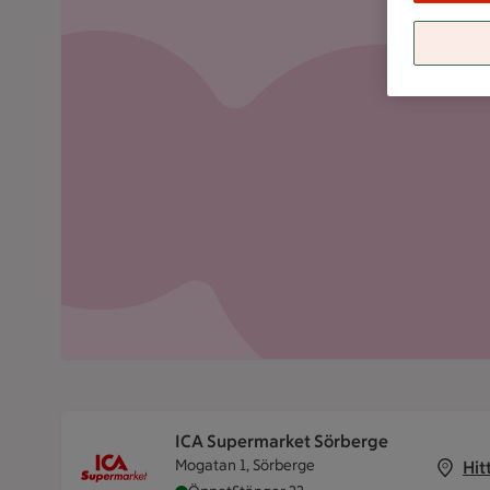
ICA Supermarket Sörberge
Mogatan 1, Sörberge
Hit