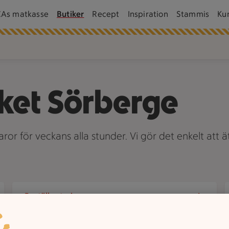
CAs matkasse
Butiker
Recept
Inspiration
Stammis
Ku
ket Sörberge
or för veckans alla stunder. Vi gör det enkelt att ä
Beställ catering