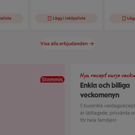
pslista
Lägg i inköpslista
Lägg
Visa alla erbjudanden
Illustration av Enkla och bil
Nya recept varje vecka
Enkla och billiga
veckomenyn
5 busenkla vardagsrecep
är lättlagade, prisvärda o
för hela familjen!