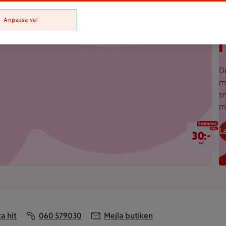
S
Anpassa val
D
m
s
m
30 kr/st
L
30:-
/st
ta hit
060 579030
Mejla butiken