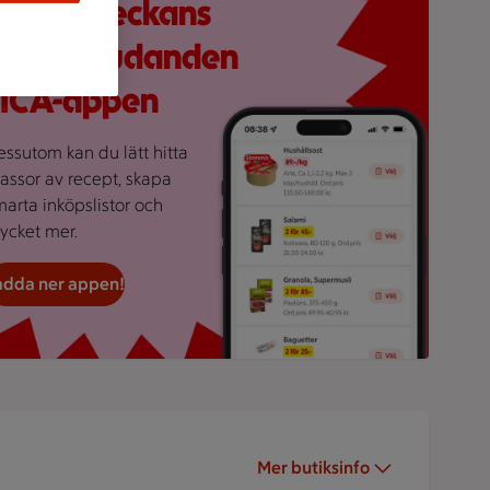
crolla veckans
alla erbjudanden
i ICA-appen
essutom kan du lätt hitta
assor av recept, skapa
marta inköpslistor och
ycket mer.
adda ner appen!
Mer butiksinfo