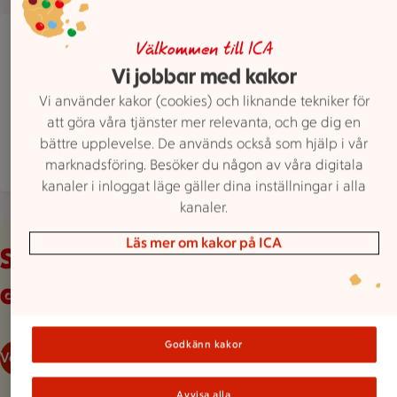
ICA Supermarket Simrishamn
Välkommen till ICA
Kristianstadsvägen 4, Simrishamn
Vi jobbar med kakor
ICA Supermarket Simrishamn har stängt, öppnar
Stängt
Öppnar 7
Vi använder kakor (cookies) och liknande tekniker för
Hitta hit
0414 16000
Mejla butiken
att göra våra tjänster mer relevanta, och ge dig en
bättre upplevelse. De används också som hjälp i vår
Mer butiksinfo
marknadsföring. Besöker du någon av våra digitala
kanaler i inloggat läge gäller dina inställningar i alla
kanaler.
Veckans reklamblad
Läs mer om kakor på ICA
Se våra aktuella
erbjudanden
Godkänn kakor
Veckans reklamblad
Avvisa alla