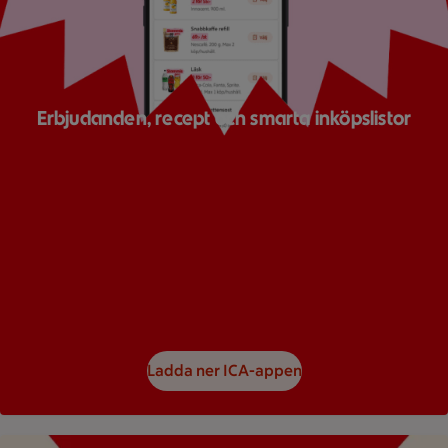
Erbjudanden, recept och smarta inköpslistor
Ladda ner ICA-appen
Bild på ett reklamblad