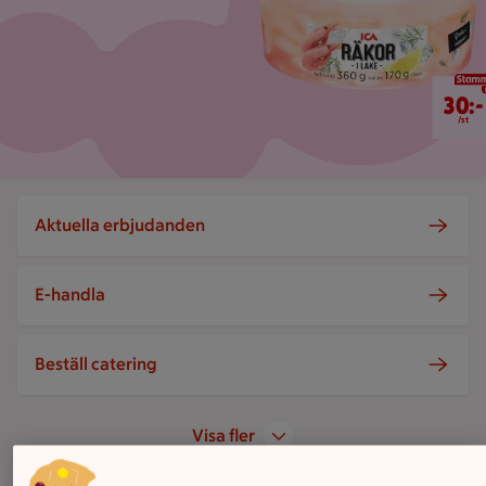
30 kr/st
30:-
/st
Aktuella erbjudanden
E-handla
Beställ catering
Visa fler