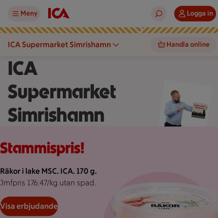
Meny
Logga in
ICA Supermarket Simrishamn
Handla online
ICA
Supermarket
Simrishamn
Rosa bakgrund med rosa pond.
Stammispris!
Räkor i lake MSC. ICA. 170 g.
Jmfpris 176:47/kg utan spad.
Visa erbjudande