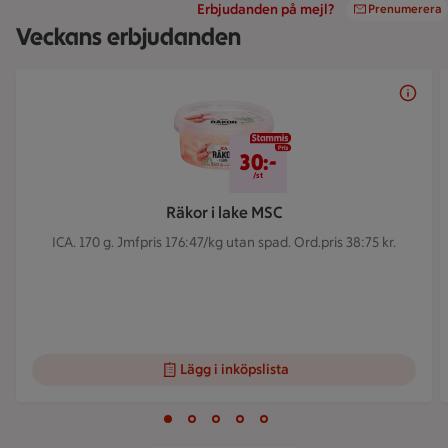
Erbjudanden på mejl?
Prenumerera
Veckans erbjudanden
Bildspel med 5 bilder.
30 kr/st
30:-
/st
Räkor i lake MSC
ICA. 170 g.
Jmfpris 176:47/kg utan spad. Ord.pris 38:75 kr.
Lägg i inköpslista
Visar bild 1 av 5
Bild 1 av 5
Bild 2 av 5
Bild 3 av 5
Bild 4 av 5
Bild 5 av 5