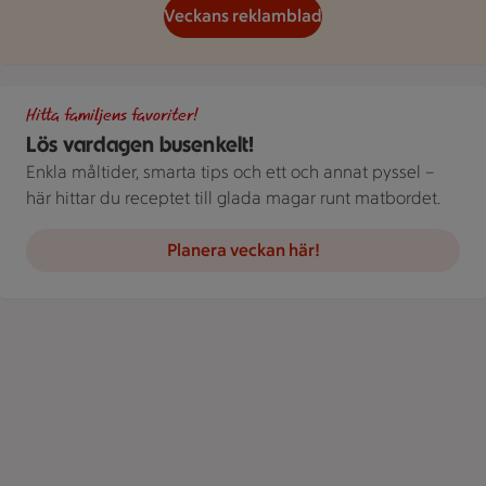
Veckans reklamblad
Gör det busenkelt. Handla familjens favoriter hos oss. Bild på 
Hitta familjens favoriter!
Lös vardagen busenkelt!
Enkla måltider, smarta tips och ett och annat pyssel –
här hittar du receptet till glada magar runt matbordet.
Planera veckan här!