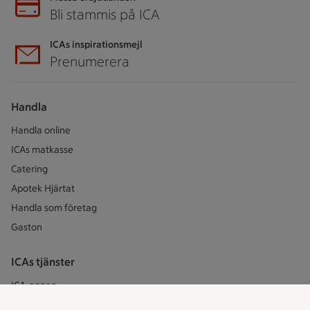
Bli stammis på ICA
ICAs inspirationsmejl
Prenumerera
Handla
Handla online
ICAs matkasse
Catering
Apotek Hjärtat
Handla som företag
Gaston
ICAs tjänster
ICA-appen
ICA Scanna