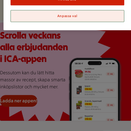
Anpassa val
Röd bakgrund med stor rosa splash, en mobilskärmvy som vi
Scrolla veckans
alla erbjudanden
i ICA-appen
Dessutom kan du lätt hitta
massor av recept, skapa smarta
inköpslistor och mycket mer.
Ladda ner appen!