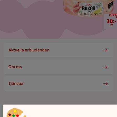
30 kr/st
30:-
/st
Aktuella erbjudanden
Om oss
Tjänster
ICA Supermarket Brukskanonen
Dannemoravägen 3, Österbybruk