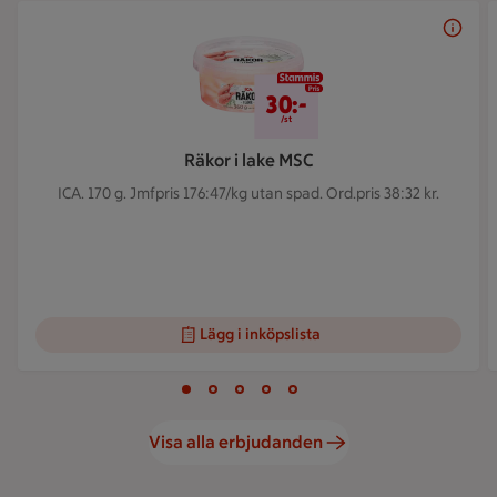
Bildspel med 5 bilder.
30 kr/st
30:-
/st
Räkor i lake MSC
ICA. 170 g.
Jmfpris 176:47/kg utan spad. Ord.pris 38:32 kr.
Lägg i inköpslista
Visar bild 1 av 5
Bild 1 av 5
Bild 2 av 5
Bild 3 av 5
Bild 4 av 5
Bild 5 av 5
Visa alla erbjudanden