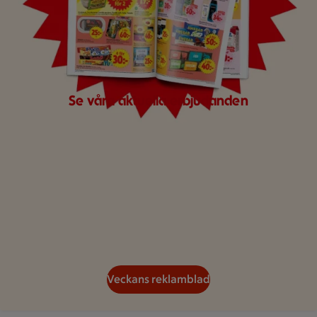
Se våra aktuella erbjudanden
Veckans reklamblad