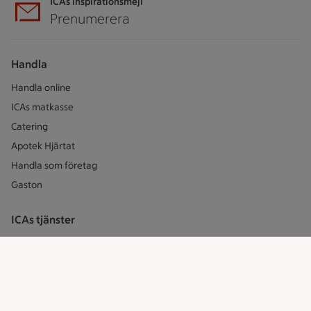
ICAs inspirationsmejl
Prenumerera
Handla
Handla online
ICAs matkasse
Catering
Apotek Hjärtat
Handla som företag
Gaston
ICAs tjänster
ICA-appen
ICA Scanna
ICA ToGo
Fler appar och tjänster