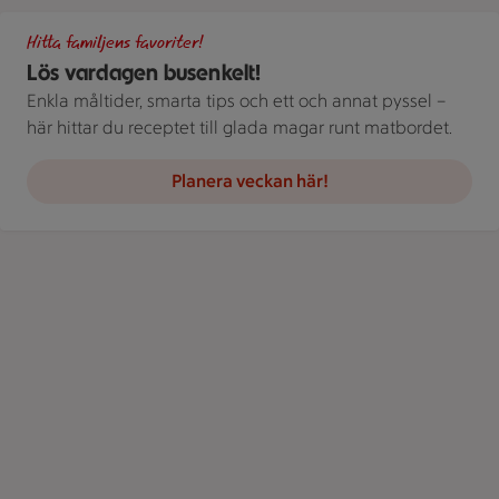
Gör det busenkelt. Handla familjens favoriter hos oss. Bild på 
Hitta familjens favoriter!
Lös vardagen busenkelt!
Enkla måltider, smarta tips och ett och annat pyssel –
här hittar du receptet till glada magar runt matbordet.
Planera veckan här!