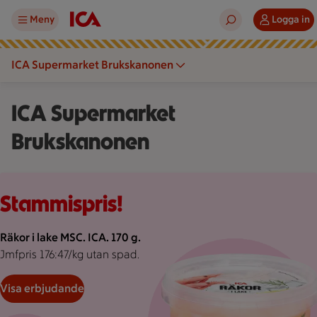
Meny
Logga in
ICA Supermarket Brukskanonen
ICA Supermarket
Brukskanonen
Rosa bakgrund med rosa pond.
Stammispris!
Räkor i lake MSC. ICA. 170 g.
Jmfpris 176:47/kg utan spad.
Visa erbjudande