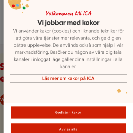
ICA Supermarket Brukskanonen har stängt, öpp
Stängt
Öppnar 8
Välkommen till ICA
Hitta hit
0295 20059
Mejla butiken
Vi jobbar med kakor
Vi använder kakor (cookies) och liknande tekniker för
Mer butiksinfo
att göra våra tjänster mer relevanta, och ge dig en
bättre upplevelse. De används också som hjälp i vår
marknadsföring. Besöker du någon av våra digitala
Veckans reklamblad
kanaler i inloggat läge gäller dina inställningar i alla
Se våra aktuella
kanaler.
erbjudanden
Läs mer om kakor på ICA
Veckans reklamblad
Godkänn kakor
Avvisa alla