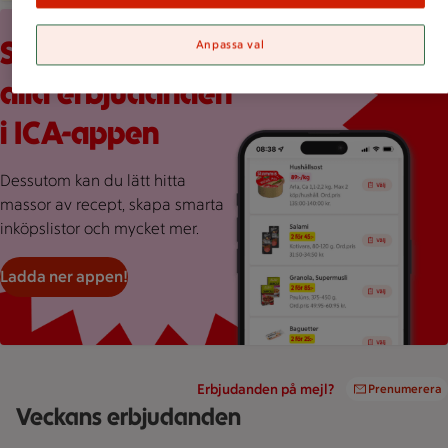
Röd bakgrund med stor rosa splash, en mobilskärmvy som vi
Scrolla veckans
Anpassa val
alla erbjudanden
i ICA-appen
Dessutom kan du lätt hitta
massor av recept, skapa smarta
inköpslistor och mycket mer.
Ladda ner appen!
Erbjudanden på mejl?
Prenumerera
Veckans erbjudanden