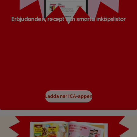
Erbjudanden, recept och smarta inköpslistor
Ladda ner ICA-appen
Bild på ett reklamblad