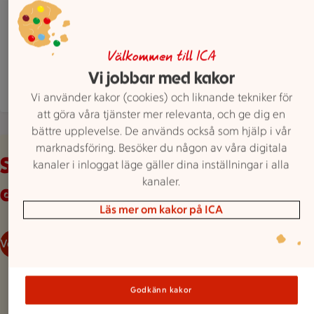
Valla Centrum, Önev.Vallaleden, Frösön
ICA Supermarket Vallhalla har stängt idag, öpp
Stängt
Öppnar imorgon 7
Hitta hit
063 193830
Mejla butiken
Välkommen till ICA
Vi jobbar med kakor
Mer butiksinfo
Vi använder kakor (cookies) och liknande tekniker för
att göra våra tjänster mer relevanta, och ge dig en
bättre upplevelse. De används också som hjälp i vår
Veckans reklamblad
marknadsföring. Besöker du någon av våra digitala
Se våra aktuella
kanaler i inloggat läge gäller dina inställningar i alla
kanaler.
erbjudanden
Läs mer om kakor på ICA
Veckans reklamblad
Godkänn kakor