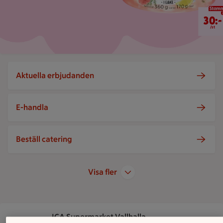
30 kr/st
30:-
/st
Aktuella erbjudanden
E-handla
Beställ catering
Visa fler
ICA Supermarket Vallhalla