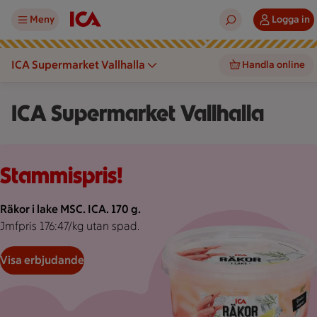
Meny
Logga in
ICA Supermarket Vallhalla
Handla online
ICA Supermarket Vallhalla
Rosa bakgrund med rosa pond.
Stammispris!
Räkor i lake MSC. ICA. 170 g.
Jmfpris 176:47/kg utan spad.
Visa erbjudande