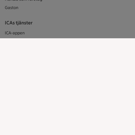
Gaston
ICAs tjänster
ICA-appen
ICA Scanna
ICA ToGo
Fler appar och tjänster
Stammis på ICA
Bli stammis
Stammis Student
Stammis Husdjur
Partnererbjudanden
Våra ICA-kort
ICA