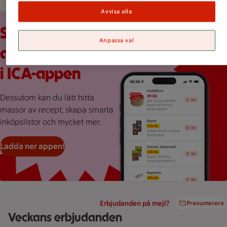
Avvisa alla
Röd bakgrund med stor rosa splash, en mobilskärmvy som vi
Scrolla veckans
Anpassa val
alla erbjudanden
i ICA-appen
Dessutom kan du lätt hitta
massor av recept, skapa smarta
inköpslistor och mycket mer.
Ladda ner appen!
Erbjudanden på mejl?
Prenumerera
Veckans erbjudanden