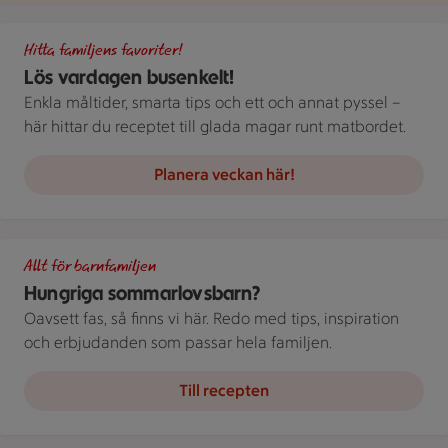
Gör det busenkelt. Handla familjens favoriter hos oss. Bild på 
Hitta familjens favoriter!
Lös vardagen busenkelt!
Enkla måltider, smarta tips och ett och annat pyssel –
här hittar du receptet till glada magar runt matbordet.
Planera veckan här!
Delad bild av en person som dricker ur ett glas och en annan s
Allt för barnfamiljen
Hungriga sommarlovsbarn?
Oavsett fas, så finns vi här. Redo med tips, inspiration
och erbjudanden som passar hela familjen.
Till recepten