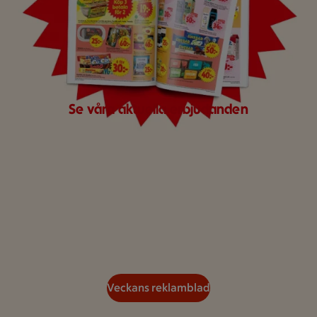
Se våra aktuella erbjudanden
Veckans reklamblad