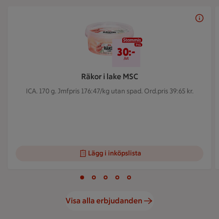
Bildspel med 5 bilder.
30 kr/st
30:-
/st
Räkor i lake MSC
ICA. 170 g.
Jmfpris 176:47/kg utan spad. Ord.pris 39:65 kr.
Lägg i inköpslista
Visar bild 1 av 5
Bild 1 av 5
Bild 2 av 5
Bild 3 av 5
Bild 4 av 5
Bild 5 av 5
Visa alla erbjudanden