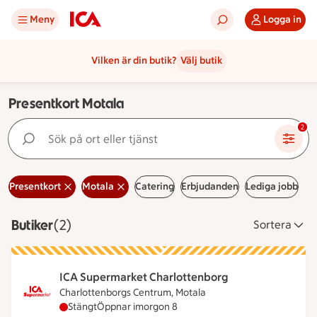
Meny
Logga in
Vilken är din butik?
Välj butik
Presentkort Motala
Sök på ort eller tjänst
2
Presentkort
Motala
Catering
Erbjudanden
Lediga jobb
Butiker
Visar 2 stycken
(2)
Sortera
ICA Supermarket Charlottenborg
Charlottenborgs Centrum, Motala
ICA Supermarket Charlottenborg har stängt idag,
Stängt
Öppnar imorgon 8