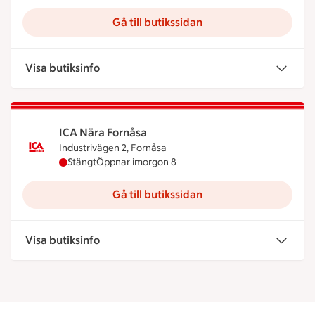
Gå till butikssidan
Visa butiksinfo
ICA Nära Fornåsa
Industrivägen 2, Fornåsa
ICA Nära Fornåsa har stängt idag, öppnar imorgo
Stängt
Öppnar imorgon 8
Gå till butikssidan
Visa butiksinfo