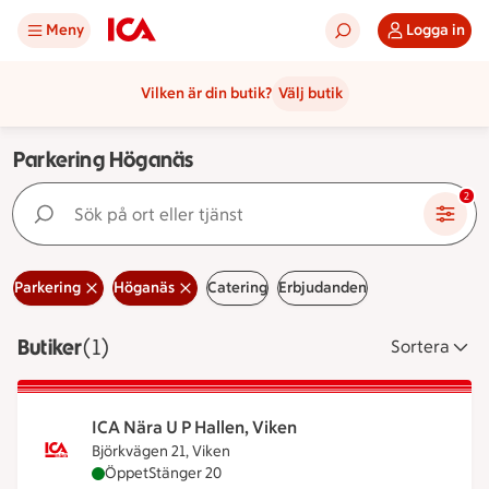
Meny
Logga in
Vilken är din butik?
Välj butik
Parkering Höganäs
Sök på ort eller tjänst
2
Parkering
Höganäs
Catering
Erbjudanden
Butiker
Visar 1 stycken
(1)
Sortera
ICA Nära U P Hallen, Viken
Björkvägen 21, Viken
ICA Nära U P Hallen, Viken är öppen nu, stänger k
Öppet
Stänger 20