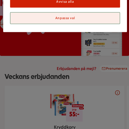
ICA-appen
Avvisa alla
Anpassa val
Ladda ned ICA-appen
Erbjudanden på mejl?
Prenumerera
Veckans erbjudanden
Bildspel med 5 bilder.
2 för 55 kr
2 för
55:-
Kryddkorv