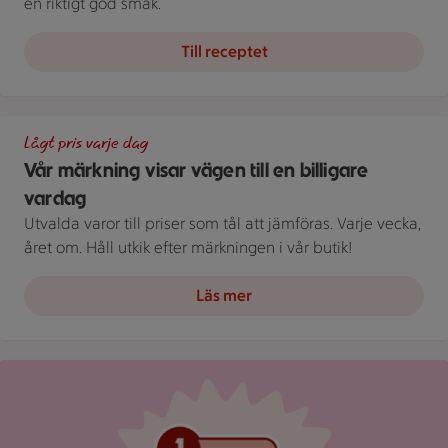
en riktigt god smak.
Till receptet
En skylt med text på en bakgrund.
Lågt pris varje dag
Vår märkning visar vägen till en billigare
vardag
Utvalda varor till priser som tål att jämföras. Varje vecka,
året om. Håll utkik efter märkningen i vår butik!
Läs mer
Röd mejlikon med en notifiering om nytt meddelande på ljus