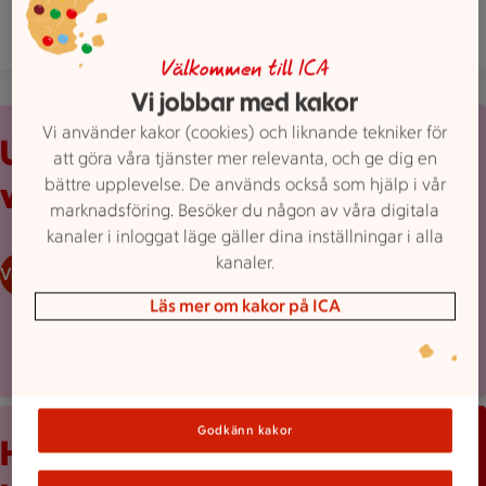
Mer butiksinfo
Välkommen till ICA
Vi jobbar med kakor
Uppvikt reklamblad från ICA med erbjudanden och prislappar
Vi använder kakor (cookies) och liknande tekniker för
Upptäck
att göra våra tjänster mer relevanta, och ge dig en
bättre upplevelse. De används också som hjälp i vår
veckans erbjudanden
marknadsföring. Besöker du någon av våra digitala
kanaler i inloggat läge gäller dina inställningar i alla
kanaler.
Veckans reklamblad
Läs mer om kakor på ICA
Mobilskärm visar appen Stam­mis med en lista över erbjudand
Godkänn kakor
Håll koll med