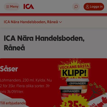
Meny
Logga in
ICA Nära Handelsboden, Råneå
ICA Nära Handelsboden,
Råneå
Två burkar Lohmanders sås med texten "2 för 35:-" som erbju
Såser
Lohmanders. 230 ml. Kylda. Nu
2 för 35kr. Flera olika sorter. Jfr
pris 76:09/liter.
Till erbjudande