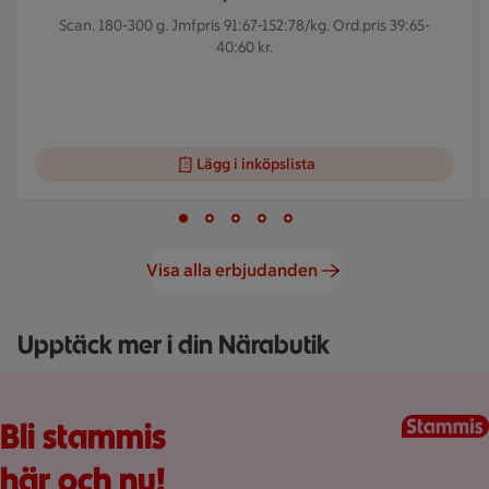
Scan. 180-300 g.
Jmfpris 91:67-152:78/kg. Ord.pris 39:65-
40:60 kr.
Lägg i inköpslista
Visar bild 1 av 5
Bild 1 av 5
Bild 2 av 5
Bild 3 av 5
Bild 4 av 5
Bild 5 av 5
Visa alla erbjudanden
Upptäck mer i din Närabutik
Fullplockad röd varukorg med varor, på en rosa bakgrund.
Bli stammis
här och nu!