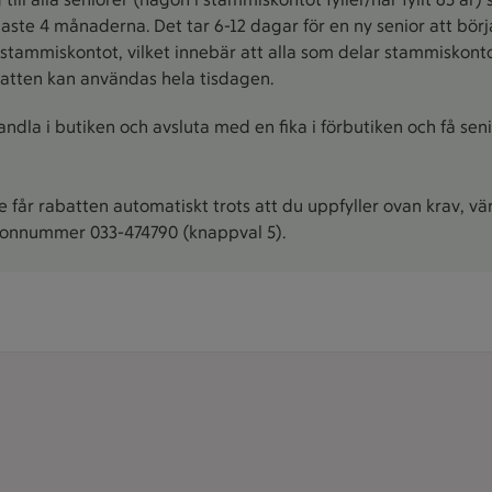
enaste 4 månaderna. Det tar 6-12 dagar för en ny senior att bör
tammiskontot, vilket innebär att alla som delar stammiskontot
batten kan användas hela tisdagen.
ndla i butiken och avsluta med en fika i förbutiken och få se
får rabatten automatiskt trots att du uppfyller ovan krav, vä
fonnummer 033-474790 (knappval 5).