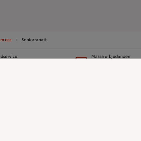
m oss
Seniorrabatt
dservice
Massa erbjudanden
ntakta oss
Bli stammis på IC
er
ICA
ICAs egna varor
ICA Gruppen
ICA Nära
h tjänster
ICA Supermarket
ICA Kvantum
å ICA
ICA Maxi