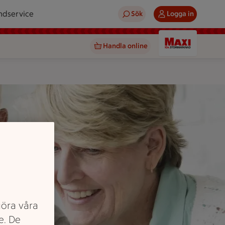
ndservice
Sök
Logga in
Handla online
göra våra
e. De