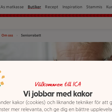
CAs matkasse
Butiker
Recept
Inspiration
Stammis
Ku
Om oss
Seniorrabatt
 och bakverk.
Välkommen till ICA
Vi jobbar med kakor
nder kakor (cookies) och liknande tekniker för att 
nster mer relevanta, och ge dig en bättre upplevels