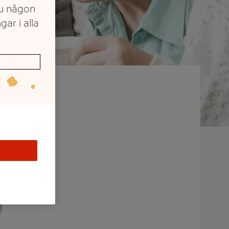
du någon
gar i alla
mmis hos
rabatt
!