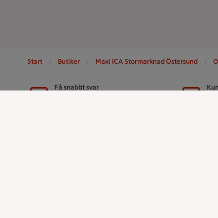
Start
Butiker
Maxi ICA Stormarknad Östersund
O
Sidfot
Få snabbt svar
Kun
FAQ
Ko
Handla
ICAs tjänst
Handla online
ICA-appen
ICAs matkasse
ICA Scanna
Catering
ICA ToGo
Apotek Hjärtat
Fler appar oc
Handla som företag
Stammis p
Gaston