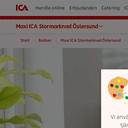
Handla online
Erbjudanden
Catering
I
Maxi ICA Stormarknad Östersund
Start
Butiker
Maxi ICA Stormarknad Östersund
Två personer tittar på en surfplatta vid ett bord med en kopp
Vi anvä
tjä