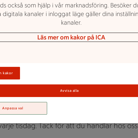
ds också som hjälp i vår marknadsföring. Besöker 
 digitala kanaler i inloggat läge gäller dina inställnin
kanaler.
Läs mer om kakor på ICA
Maxi ICA Stormarknad Östersund
n kakor
Seniorrabatt 5%
Avvisa alla
fyllt 65 eller ska du fylla 65 i år och är sta
Anpassa val
å ICA Maxi Östersund? Då får du 5% senior
varje tisdag. Tack för att du handlar hos oss