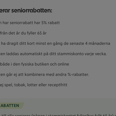
erar seniorrabatten:
 har seniorrabatt har 5% rabatt
från det år du fyller 65 år
 ha dragit ditt kort minst en gång de senaste 4 månaderna
en laddas automatiskt på ditt stammiskonto varje vecka.
 både i den fysiska butiken och online
en går ej att kombinera med andra %-rabatter.
ej spel, tobak, lotter eller receptfritt
RABATTEN
till alla seniorer (någon i stammiskontot fyller/har fyllt 65 år)