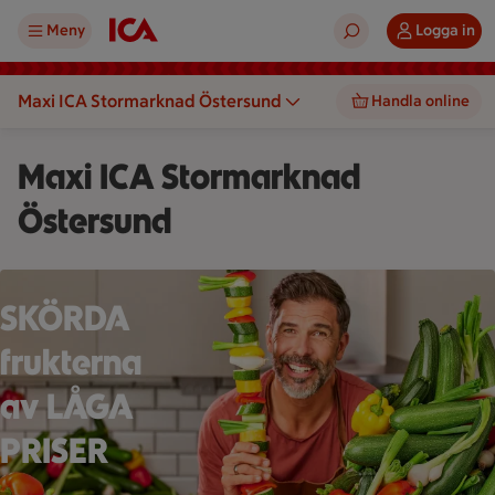
Meny
Logga in
Maxi ICA Stormarknad Östersund
Handla online
Maxi ICA Stormarknad
Östersund
En person håller ett grönsaksspett framför en stor hög med gr
SKÖRDA
frukterna
av LÅGA
PRISER