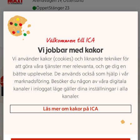
Arenavägen 19, Östersund
Maxi ICA Stormarknad Östersund är öppen nu, s
Öppet
Stänger 23
Hitta hit
063 577600
Mejla butiken
Mer butiksinfo
Välkommen till ICA
Vi jobbar med kakor
Vi använder kakor (cookies) och liknande tekniker för
Bild med texten Hållbarhetsredovisning 2025
att göra våra tjänster mer relevanta, och ge dig en
bättre upplevelse. De används också som hjälp i vår
Läs mer här
marknadsföring. Besöker du någon av våra digitala
kanaler i inloggat läge gäller dina inställningar i alla
kanaler.
Läs mer om kakor på ICA