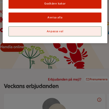
Godkänn kakor
Illustration av en kräfta och två dillkvistar under hängande vi
Njut av
Kräftor, ostar
Avvisa alla
och partyhattar
Anpassa val
Handla online
Erbjudanden på mejl?
Prenumerera
Veckans erbjudanden
Bildspel med 5 bilder.