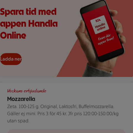
Spara tid med
appen Handla
Online
Ladda ner
Tre olika förpackningar av Mozzarella från Zeta bredvid en pris
Veckans erbjudande
Mozzarella
Zeta. 100-125 g. Original, Laktosfri, Buffelmozzarella.
Gäller ej mini. Pris 3 för 45 kr. Jfr pris 120:00-150:00/kg
utan spad.