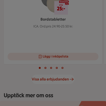
2 för 25 kr
2 för
25:-
Bordstabletter
ICA.
Ord.pris 24:90-25:50 kr.
Lägg i inköpslista
Visar bild 1 av 5
Bild 1 av 5
Bild 2 av 5
Bild 3 av 5
Bild 4 av 5
Bild 5 av 5
Visa alla erbjudanden
Upptäck mer om oss
Hand håller smartphone med ICA Handla online-app och texten