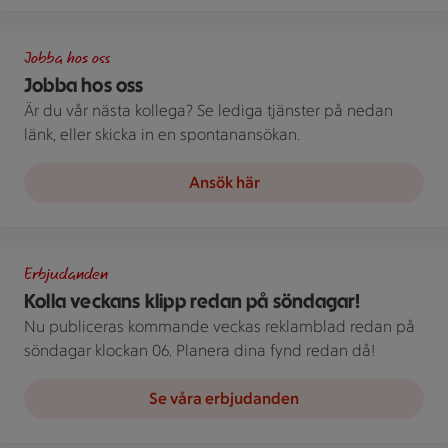
Bild på 6 stycken ICA-anställda i vita rockar. Personerna är kä
Jobba hos oss
Jobba hos oss
Är du vår nästa kollega? Se lediga tjänster på nedan
länk, eller skicka in en spontanansökan.
Ansök här
En öppen reklambroschyr visar produkter och priser på flera s
Erbjudanden
Kolla veckans klipp redan på söndagar!
Nu publiceras kommande veckas reklamblad redan på
söndagar klockan 06. Planera dina fynd redan då!
Se våra erbjudanden