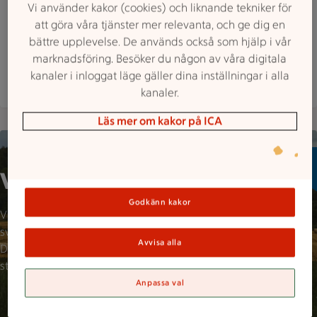
Västra Svedengatan 12, Linköping
Vi använder kakor (cookies) och liknande tekniker för
Maxi ICA Stormarknad Linköping är öppen nu, s
Öppet
Stänger 23
att göra våra tjänster mer relevanta, och ge dig en
bättre upplevelse. De används också som hjälp i vår
Hitta hit
013 364700
Mejla butiken
marknadsföring. Besöker du någon av våra digitala
kanaler i inloggat läge gäller dina inställningar i alla
Mer butiksinfo
kanaler.
Läs mer om kakor på ICA
Landskapsbild på en åker med en skog bakom
Välj svenska varor!
Godkänn kakor
Visste du att varannan tugga vi
svenskar äter är importerad?
Avvisa alla
Det vill vi ändra på med vart
stora svenska sortiment.
Anpassa val