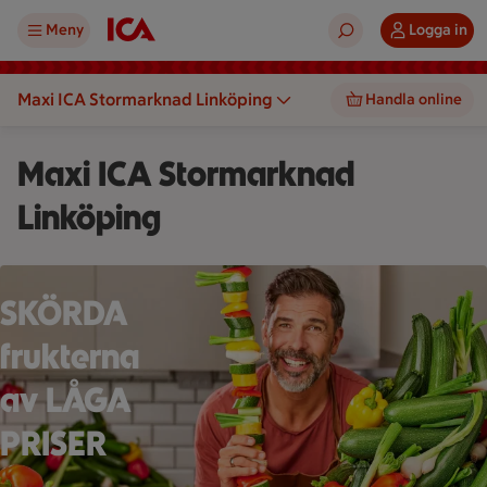
Meny
Logga in
Maxi ICA Stormarknad Linköping
Handla online
Maxi ICA Stormarknad
Linköping
En person håller ett grönsaksspett framför en stor hög med gr
SKÖRDA
frukterna
av LÅGA
PRISER