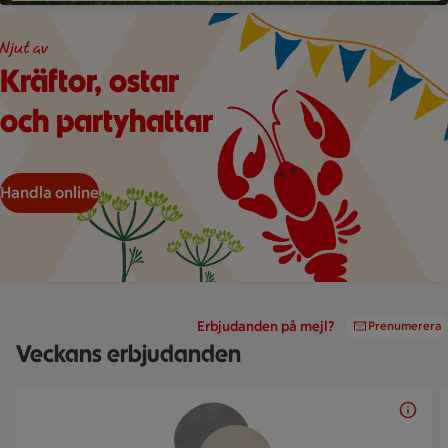
Illustration av en kräfta och två dillkvistar under hängande vi
Njut av
Kräftor, ostar
och partyhattar
Handla online
Erbjudanden på mejl?
Prenumerera
Veckans erbjudanden
Bildspel med 5 bilder.