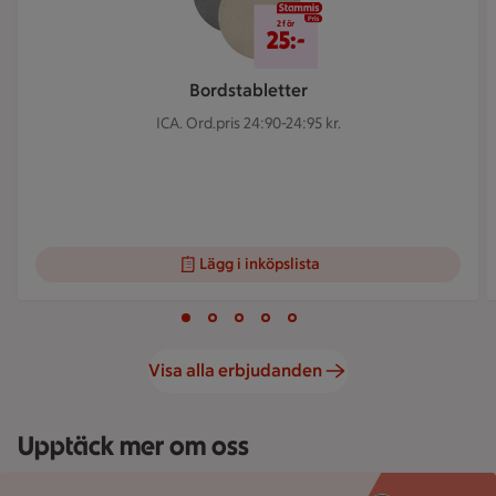
2 för 25 kr
2 för
25:-
Bordstabletter
ICA.
Ord.pris 24:90-24:95 kr.
Lägg i inköpslista
Visar bild 1 av 5
Bild 1 av 5
Bild 2 av 5
Bild 3 av 5
Bild 4 av 5
Bild 5 av 5
Visa alla erbjudanden
Upptäck mer om oss
Hand håller smartphone med ICA Handla online-app och texten