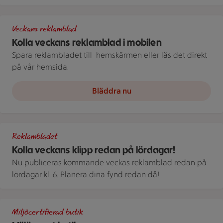
Bild på telefon med stammislogga
Veckans reklamblad
Kolla veckans reklamblad i mobilen
Spara reklambladet till ­ hemskärmen eller läs det direkt
på vår hemsida.
Bläddra nu
En öppen reklambroschyr visar produkter och priser på flera s
Reklambladet
Kolla veckans klipp redan på lördagar!
Nu publiceras kommande veckas reklamblad redan på
lördagar kl. 6. Planera dina fynd redan då!
En logotyp för ICA miljösmart butik visas över ett fält med m
Miljöcertifierad butik