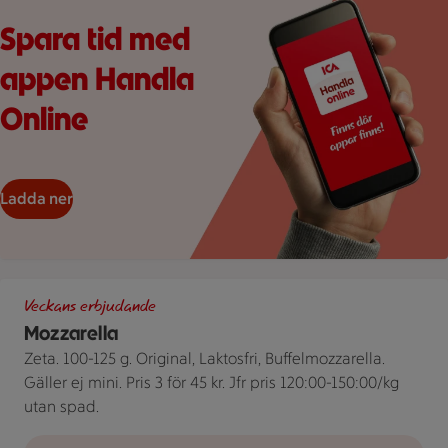
Spara tid med
appen Handla
Online
Ladda ner
Tre olika förpackningar av Mozzarella från Zeta bredvid en pris
Veckans erbjudande
Mozzarella
Zeta. 100-125 g. Original, Laktosfri, Buffelmozzarella.
Gäller ej mini. Pris 3 för 45 kr. Jfr pris 120:00-150:00/kg
utan spad.