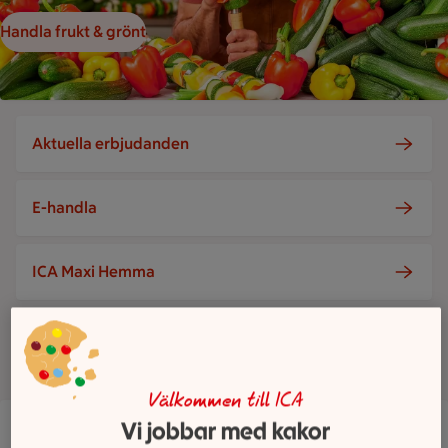
Handla frukt & grönt
Aktuella erbjudanden
E-handla
ICA Maxi Hemma
Visa fler
Välkommen till ICA
Vi jobbar med kakor
Maxi ICA Stormarknad Linköping