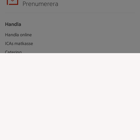
Prenumerera
Handla
Handla online
ICAs matkasse
Catering
Apotek Hjärtat
Handla som företag
Gaston
ICAs tjänster
ICA-appen
ICA Scanna
ICA ToGo
Fler appar och tjänster