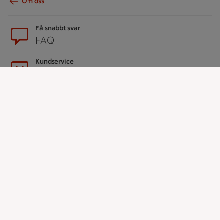
Om oss
Sidfot
Få snabbt svar
FAQ
Kundservice
Kontakta oss
Massa erbjudanden
Bli stammis på ICA
ICAs inspirationsmejl
Prenumerera
Handla
Handla online
ICAs matkasse
Catering