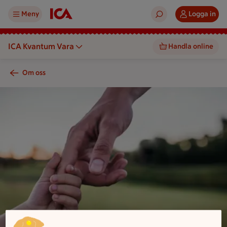
Meny
Logga in
ICA Kvantum Vara
Handla online
Om oss
En vuxen hand håller en barnhand mot en bakgrund av ett fält