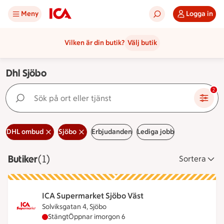
Meny
Logga in
Vilken är din butik?
Välj butik
Dhl Sjöbo
Sök på ort eller tjänst
2
DHL ombud
Sjöbo
Erbjudanden
Lediga jobb
Butiker
Visar 1 stycken
(1)
Sortera
ICA Supermarket Sjöbo Väst
Solviksgatan 4, Sjöbo
ICA Supermarket Sjöbo Väst har stängt idag, öpp
Stängt
Öppnar imorgon 6