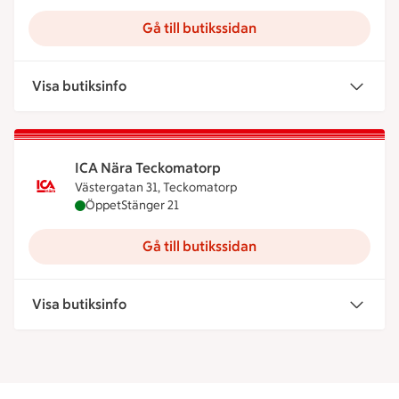
Gå till butikssidan
Visa butiksinfo
ICA Nära Teckomatorp
Västergatan 31, Teckomatorp
ICA Nära Teckomatorp är öppen nu, stänger klock
Öppet
Stänger 21
Gå till butikssidan
Visa butiksinfo