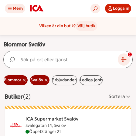
Meny
Logga in
Vilken är din butik?
Välj butik
Blommor Svalöv
Sök på ort eller tjänst
2
Blommor
Svalöv
Erbjudanden
Lediga jobb
Butiker
Visar 2 stycken
(2)
Sortera
ICA Supermarket Svalöv
Svalegatan 14, Svalöv
ICA Supermarket Svalöv är öppen nu, stänger kloc
Öppet
Stänger 21