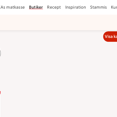
CAs matkasse
Butiker
Recept
Inspiration
Stammis
Ku
Visa k
kan 18