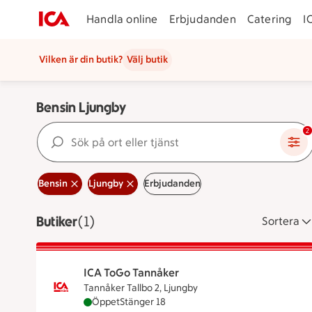
Handla online
Erbjudanden
Catering
I
Vilken är din butik?
Välj butik
Bensin Ljungby
Sök på ort eller tjänst
2
Bensin
Ljungby
Erbjudanden
Butiker
Visar 1 stycken
(1)
Sortera
ICA ToGo Tannåker
Tannåker Tallbo 2, Ljungby
ICA ToGo Tannåker är öppen nu, stänger kloc
Öppet
Stänger 18