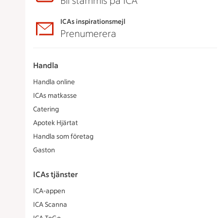
Bli stammis på ICA
ICAs inspirationsmejl
Prenumerera
Handla
Handla online
ICAs matkasse
Catering
Apotek Hjärtat
Handla som företag
Gaston
ICAs tjänster
ICA-appen
ICA Scanna