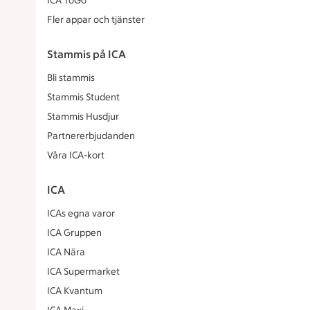
ICA ToGo
Fler appar och tjänster
Stammis på ICA
Bli stammis
Stammis Student
Stammis Husdjur
Partnererbjudanden
Våra ICA-kort
ICA
ICAs egna varor
ICA Gruppen
ICA Nära
ICA Supermarket
ICA Kvantum