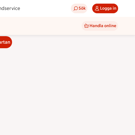
ndservice
Sök
Logga in
Handla online
artan