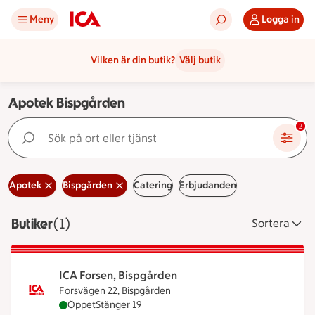
Meny
Logga in
Vilken är din butik?
Välj butik
Apotek Bispgården
Sök på ort eller tjänst
2
Apotek
Bispgården
Catering
Erbjudanden
Butiker
Visar 1 stycken
(1)
Sortera
ICA Forsen, Bispgården
Forsvägen 22, Bispgården
ICA Forsen, Bispgården är öppen nu, stänger kloc
Öppet
Stänger 19